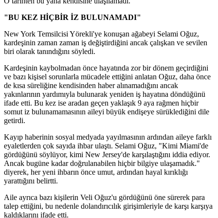
O tarihten bu yana kendisine ulaşılamadı.
"BU KEZ HİÇBİR İZ BULUNAMADI"
New York Temsilcisi Yörekli'ye konuşan ağabeyi Selami Oğuz,
kardeşinin zaman zaman iş değiştirdiğini ancak çalışkan ve sevilen
biri olarak tanındığını söyledi.
Kardeşinin kaybolmadan önce hayatında zor bir dönem geçirdiğini
ve bazı kişisel sorunlarla mücadele ettiğini anlatan Oğuz, daha önce
de kısa süreliğine kendisinden haber alınamadığını ancak
yakınlarının yardımıyla bulunarak yeniden iş hayatına döndüğünü
ifade etti. Bu kez ise aradan geçen yaklaşık 9 aya rağmen hiçbir
somut iz bulunamamasının aileyi büyük endişeye sürüklediğini dile
getirdi.
Kayıp haberinin sosyal medyada yayılmasının ardından aileye farklı
eyaletlerden çok sayıda ihbar ulaştı. Selami Oğuz, "Kimi Miami'de
gördüğünü söylüyor, kimi New Jersey'de karşılaştığını iddia ediyor.
Ancak bugüne kadar doğrulanabilen hiçbir bilgiye ulaşamadık."
diyerek, her yeni ihbarın önce umut, ardından hayal kırıklığı
yarattığını belirtti.
Aile ayrıca bazı kişilerin Veli Oğuz'u gördüğünü öne sürerek para
talep ettiğini, bu nedenle dolandırıcılık girişimleriyle de karşı karşıya
kaldıklarını ifade etti.