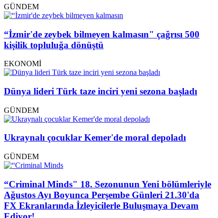
GÜNDEM
“İzmir'de zeybek bilmeyen kalmasın" çağrısı 500
kişilik topluluğa dönüştü
EKONOMİ
Dünya lideri Türk taze inciri yeni sezona başladı
GÜNDEM
Ukraynalı çocuklar Kemer'de moral depoladı
GÜNDEM
“Criminal Minds" 18. Sezonunun Yeni bölümleriyle
Ağustos Ayı Boyunca Perşembe Günleri 21.30'da
FX Ekranlarında İzleyicilerle Buluşmaya Devam
Ediyor!