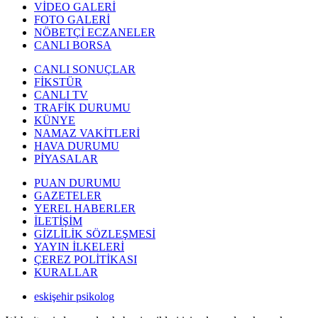
VİDEO GALERİ
FOTO GALERİ
NÖBETÇİ ECZANELER
CANLI BORSA
CANLI SONUÇLAR
FİKSTÜR
CANLI TV
TRAFİK DURUMU
KÜNYE
NAMAZ VAKİTLERİ
HAVA DURUMU
PİYASALAR
PUAN DURUMU
GAZETELER
YEREL HABERLER
İLETİŞİM
GİZLİLİK SÖZLEŞMESİ
YAYIN İLKELERİ
ÇEREZ POLİTİKASI
KURALLAR
eskişehir psikolog