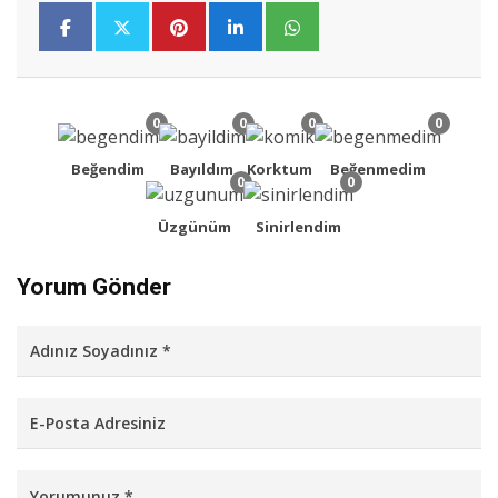
0
0
0
0
Beğendim
Bayıldım
Korktum
Beğenmedim
0
0
Üzgünüm
Sinirlendim
Yorum Gönder