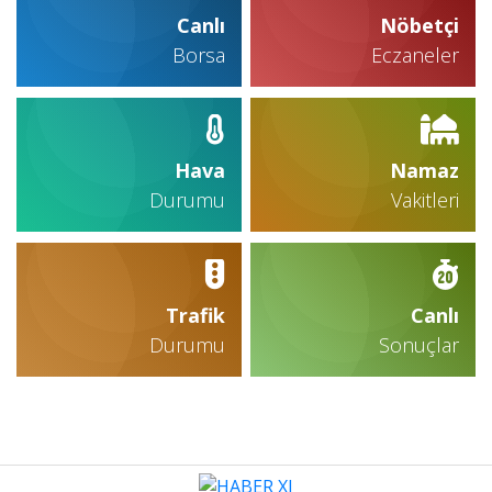
Yolda!
Canlı
Nöbetçi
Borsa
Eczaneler
Hava
Namaz
Durumu
Vakitleri
Trafik
Canlı
Durumu
Sonuçlar