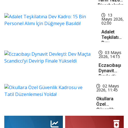
Serhat
Diyarbakır’ın
Hamamcı!
Süper Lig
13
Hasreti Son
Mayıs 2026,
Buldu!
02:00
Adalet
Teşkilatına
Dev
Kadro: 15
03 Mayıs
Bin
2026, 14:15
Personel
Alımı İçin
Eczacıbaşı
Düğmeye
Dynavit
Basıldı!
Devleşti:
Dev Maçta
02 Mayıs
Scandicci’yi
2026, 11:45
Devirip
Finale
Okullara
Yükseldi
Özel
Güvenlik
Kadrosu Ve
Tatil
Düzenlemesi