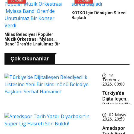
GÜNDEM
GÜNDEM
KOTKO Için Dönüşüm Süreci
Başladı
Milas Belediyesi Popüler
Müzik Orkestrası 'Mylasa
Band' Ören'de Unutulmaz Bir
Konser Verdi
Çok Okunanlar
16
Temmuz
2026, 00:00
Türkiye’de
Dijitalleşen
Belediyecilik
Listesine
02 Mayıs
Yeni Bir
2026, 20:59
İsim: İnönü
Belediye
Amedspor
Başkanı
Tarih Yazdı: