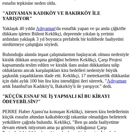
esnafın tepkisine neden oldu.
"ADIYAMAN KADIKÖY VE BAKIRKÖY İLE
YARIŞIYOR"
Yaklaşık 40 yıldır
Adıyaman
'da esnaflık yapan ve şu anda çiğköfte
dükkanı işleten Bülent Keklikçi, depremde yıkılan iş yerinin
ardından yaklaşık 3 yıl boyunca prefabrik bir kulübede faaliyetini
sürdürmeye çalıştığını söyledi.
Bulunduğu alanda inşaat çalışmalarının başlayacak olması nedeniyle
kiralık dükkan arayışına girdiğini belirten Keklikçi, Çarşı Projesi
kapsamında teslim edilen ve kiralık ilanı asılan dükkanlara talip
olduklarını ancak karşılaştıkları kira bedelleri nedeniyle büyük
şaşkınlık yaşadıklarını ifade etti. Keklikçi, 17 metrekarelik dükkanlar
için dahi aylık 100 bin lira kira istendiğini ileri sürerek, "
Adıyaman
artık İstanbul'un Kadıköy'ü, Bakırköy'ü ile yarışıyor." dedi.
"KÜÇÜK ESNAF NE İŞ YAPMALI Kİ BU KİRAYI
ÖDEYEBİLSİN?"
PERRE Haber Ajansı'na konuşan Keklikçi, istenen kira bedellerinin
küçük esnafın altından kalkabileceği rakamlar olmadığını belirterek
yetkililere çağrıda bulundu. Keklikçi, "Ben şu anda faaliyetime
devam etmek istiyorum ama şu görmüş olduğunuz Çarşı