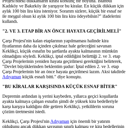
Projesi'ndeki dükkanların kirası korkunç bir boyutta. İstanbul
Kadıköy ve Bakırköy ile yarışıyor bu kiralar. En küçük dükkan için
aylık 100 bin lira kira isteniyor. Sorarım sizlere, küçük bir esnaf ne
ile meşgul olsun ki aylık 100 bin lira kira ödeyebilsin?" ifadelerini
kullandı.
"2. VE 3. ETAP BİR AN ÖNCE HAYATA GEÇİRİLMELİ"
Çarşı Projesi'nin kalan etaplarının yapılmaması halinde kira
fiyatlarının daha da içinden çıkılmaz hale geleceğini savunan
Keklikçi, küçük esnafın bu şartlarda ayakta kalmasının mümkün
olmadığını söyledi. Keklikçi, iptal edildiğini belirttiği 2. ve 3. etap
Çarşı Projelerinin yeniden hayata geçirilmesi gerektiğini belirterek,
"Devlet büyüklerinden beklentim şudur: İptal edilen 2. ve 3. etap
Çarşı Projelerinin bir an önce hayata geçirilmesi lazım. Aksi takdirde
Adıyaman
küçük esnafı bitti." diye konuştu.
"BU KİRALAR KARŞISINDA KÜÇÜK ESNAF BİTER"
Depremin ardından iş yerini kaybeden, yıllarca geçici koşullarda
ayakta kalmaya çalışan esnafın şimdi de yüksek kira bedelleriyle
karşı karşıya kaldığını dile getiren Keklikçi, yetkililerin soruna
çözüm üretmesini istedi.
Keklikçi, Çarşı Projesi'nin
Adıyaman
için önemli bir yatırım
olduğunu ancak dükkan sayısının sınırlı kalması ve kira bedellerinin