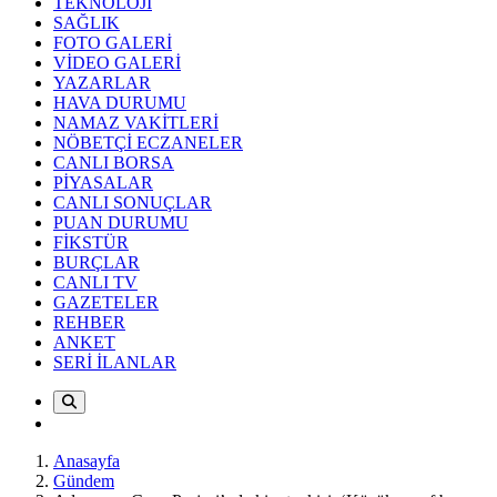
TEKNOLOJİ
SAĞLIK
FOTO GALERİ
VİDEO GALERİ
YAZARLAR
HAVA DURUMU
NAMAZ VAKİTLERİ
NÖBETÇİ ECZANELER
CANLI BORSA
PİYASALAR
CANLI SONUÇLAR
PUAN DURUMU
FİKSTÜR
BURÇLAR
CANLI TV
GAZETELER
REHBER
ANKET
SERİ İLANLAR
Anasayfa
Gündem