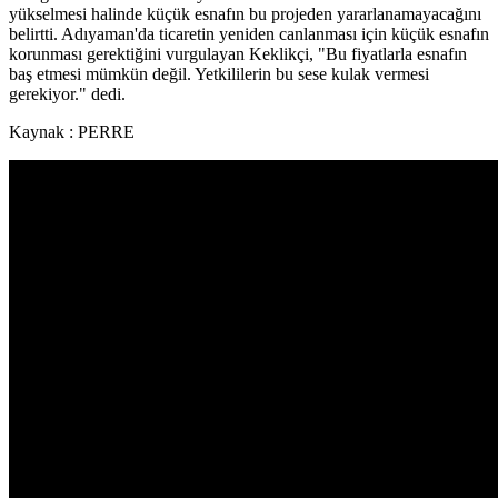
yükselmesi halinde küçük esnafın bu projeden yararlanamayacağını
belirtti. Adıyaman'da ticaretin yeniden canlanması için küçük esnafın
korunması gerektiğini vurgulayan Keklikçi, "Bu fiyatlarla esnafın
baş etmesi mümkün değil. Yetkililerin bu sese kulak vermesi
gerekiyor." dedi.
Kaynak : PERRE