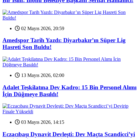
Bir İsim: İnönü Belediye Başkanı Serhat Hamamcı!
02 Mayıs 2026, 20:59
Amedspor Tarih Yazdı: Diyarbakır’ın Süper Lig
Hasreti Son Buldu!
13 Mayıs 2026, 02:00
Adalet Teşkilatına Dev Kadro: 15 Bin Personel Alımı
İçin Düğmeye Basıldı!
03 Mayıs 2026, 14:15
Eczacıbaşı Dynavit Devleşti: Dev Maçta Scandicci’yi