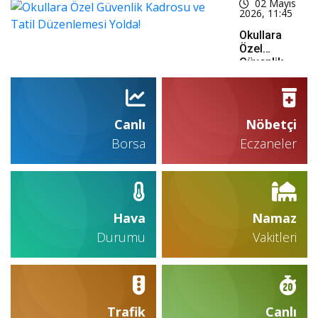
02 Mayıs
Scandicci’yi
2026, 11:45
Devirip
Finale
Okullara
Yükseldi
Özel
Güvenlik
Kadrosu Ve
Tatil
Düzenlemesi
Yolda!
Canlı
Nöbetçi
Borsa
Eczaneler
Hava
Namaz
Durumu
Vakitleri
Trafik
Canlı