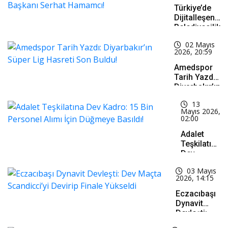
Türkiye’de
Dijitalleşen
Belediyecilik
Listesine
02 Mayıs
Yeni Bir
2026, 20:59
İsim: İnönü
Belediye
Amedspor
Başkanı
Tarih Yazdı:
Serhat
Diyarbakır’ın
Hamamcı!
Süper Lig
13
Hasreti Son
Mayıs 2026,
Buldu!
02:00
Adalet
Teşkilatına
Dev
Kadro: 15
03 Mayıs
Bin
2026, 14:15
Personel
Alımı İçin
Eczacıbaşı
Düğmeye
Dynavit
Basıldı!
Devleşti:
Dev Maçta