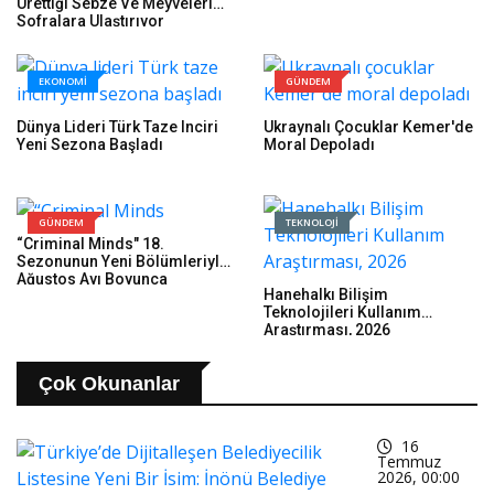
Ürettiği Sebze Ve Meyveleri
Sofralara Ulaştırıyor
EKONOMİ
GÜNDEM
Dünya Lideri Türk Taze Inciri
Ukraynalı Çocuklar Kemer'de
Yeni Sezona Başladı
Moral Depoladı
GÜNDEM
TEKNOLOJİ
“Criminal Minds" 18.
Sezonunun Yeni Bölümleriyle
Ağustos Ayı Boyunca
Hanehalkı Bilişim
Perşembe Günleri 21.30'da
Teknolojileri Kullanım
FX Ekranlarında İzleyicilerle
Araştırması, 2026
Buluşmaya Devam Ediyor!
Çok Okunanlar
16
Temmuz
2026, 00:00