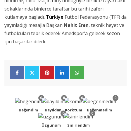
dindirmiş oldu. Maçın bitiş düdüğüyle birlikte Diyarbakır
sokaklarında binlerce taraftar bu tarihi zaferi
kutlamaya başladı.
Türkiye
Futbol Federasyonu (TFF) da
yayınladığı mesajla Başkan
Nahit Eren
, teknik heyet ve
futbolcuları tebrik ederek Amedspor’a gelecek sezon
için başarılar diledi.
0
0
0
0
Beğendim
Bayıldım
Korktum
Beğenmedim
0
0
Üzgünüm
Sinirlendim