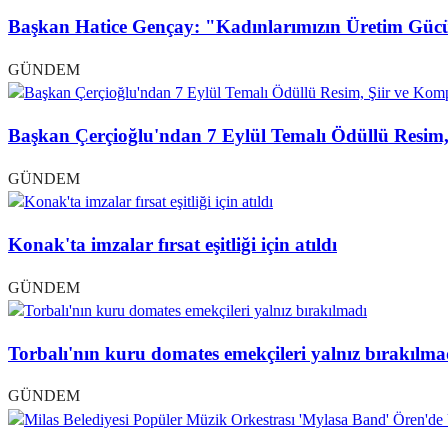
Başkan Hatice Gençay: "Kadınlarımızın Üretim Güc
GÜNDEM
Başkan Çerçioğlu'ndan 7 Eylül Temalı Ödüllü Resim,
GÜNDEM
Konak'ta imzalar fırsat eşitliği için atıldı
GÜNDEM
Torbalı'nın kuru domates emekçileri yalnız bırakılma
GÜNDEM