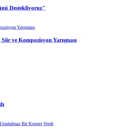
ünü Destekliyoruz"
 Şiir ve Kompozisyon Yarışması
dı