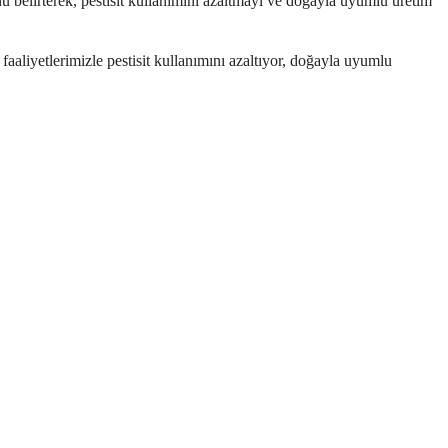
 belirterek, pestisit kullanımını azaltmayı ve doğayla uyumlu üretim
aaliyetlerimizle pestisit kullanımını azaltıyor, doğayla uyumlu