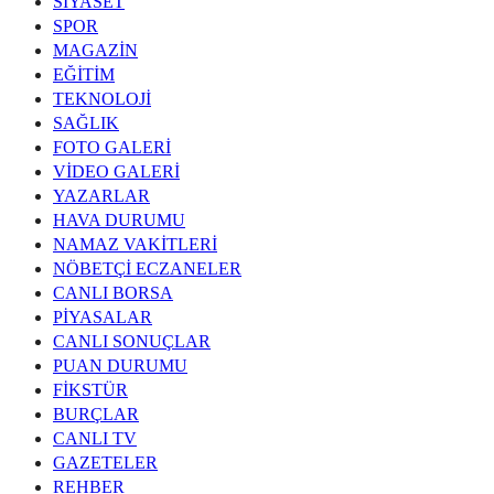
SİYASET
SPOR
MAGAZİN
EĞİTİM
TEKNOLOJİ
SAĞLIK
FOTO GALERİ
VİDEO GALERİ
YAZARLAR
HAVA DURUMU
NAMAZ VAKİTLERİ
NÖBETÇİ ECZANELER
CANLI BORSA
PİYASALAR
CANLI SONUÇLAR
PUAN DURUMU
FİKSTÜR
BURÇLAR
CANLI TV
GAZETELER
REHBER