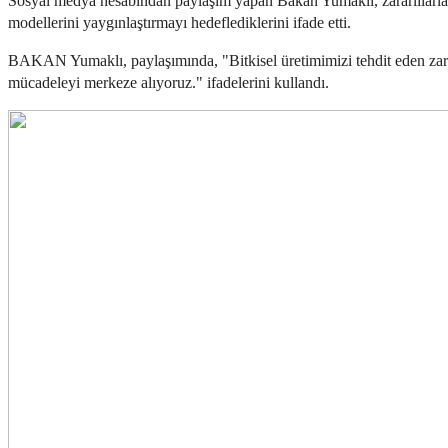
Sosyal medya hesabından paylaşım yapan Bakan Yumaklı, zararlılarla m
modellerini yaygınlaştırmayı hedeflediklerini ifade etti.
BAKAN Yumaklı, paylaşımında, "Bitkisel üretimimizi tehdit eden zararl
mücadeleyi merkeze alıyoruz." ifadelerini kullandı.