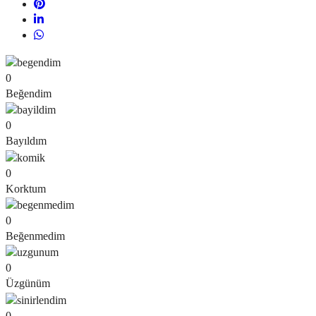
0
Beğendim
0
Bayıldım
0
Korktum
0
Beğenmedim
0
Üzgünüm
0