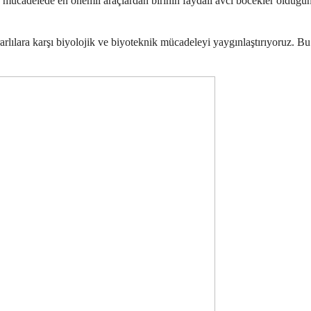
ücadelede en önemli araçlardan birinin faydalı avcı böcekler olduğunu
ılara karşı biyolojik ve biyoteknik mücadeleyi yaygınlaştırıyoruz. Bu f