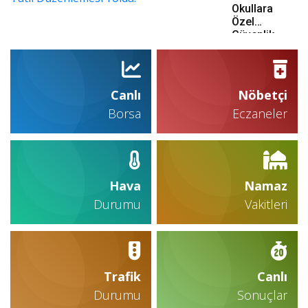
Finale
Okullara
Yükseldi
Özel
Güvenlik
Kadrosu Ve
Tatil
Düzenlemesi
Yolda!
Canlı
Nöbetçi
Borsa
Eczaneler
Hava
Namaz
Durumu
Vakitleri
Trafik
Canlı
Durumu
Sonuçlar