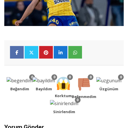
0
0
0
0
0
Beğendim
Bayıldım
Üzgünüm
Korktum
Beğenmedim
0
Sinirlendim
Yorum Gönder