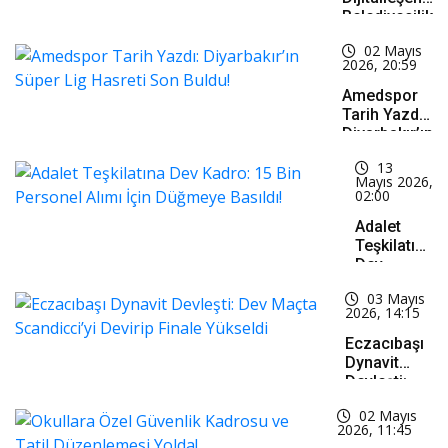
Belediyecilik
Listesine
02 Mayıs
Yeni Bir
2026, 20:59
İsim: İnönü
Belediye
Amedspor
Başkanı
Tarih Yazdı:
Serhat
Diyarbakır’ın
Hamamcı!
Süper Lig
13
Hasreti Son
Mayıs 2026,
Buldu!
02:00
Adalet
Teşkilatına
Dev
Kadro: 15
03 Mayıs
Bin
2026, 14:15
Personel
Alımı İçin
Eczacıbaşı
Düğmeye
Dynavit
Basıldı!
Devleşti:
Dev Maçta
02 Mayıs
Scandicci’yi
2026, 11:45
Devirip