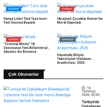
EKONOMİ
GÜNDEM
Dünya Lideri Türk Taze Inciri
Ukraynalı Çocuklar Kemer'de
Yeni Sezona Başladı
Moral Depoladı
GÜNDEM
TEKNOLOJİ
“Criminal Minds" 18.
Sezonunun Yeni Bölümleriyle
Ağustos Ayı Boyunca
Hanehalkı Bilişim
Perşembe Günleri 21.30'da
Teknolojileri Kullanım
FX Ekranlarında İzleyicilerle
Araştırması, 2026
Buluşmaya Devam Ediyor!
Çok Okunanlar
16
Temmuz
2026, 00:00
Türkiye’de
Dijitalleşen