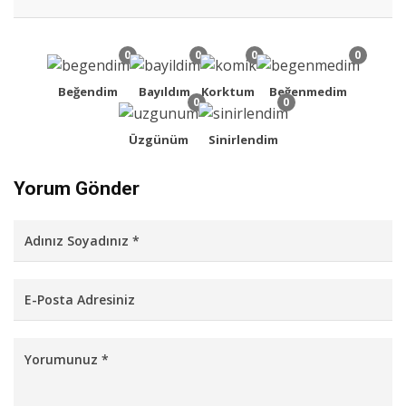
0
0
0
0
Beğendim
Bayıldım
Korktum
Beğenmedim
0
0
Üzgünüm
Sinirlendim
Yorum Gönder