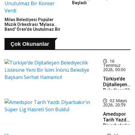
Başladı
Milas Belediyesi Popüler
Müzik Orkestrası 'Mylasa
Band' Ören'de Unutulmaz Bir
Konser Verdi
Çok Okunanlar
16
Temmuz
2026, 00:00
Türkiye’de
Dijitalleşen
Belediyecilik
Listesine
02 Mayıs
Yeni Bir
2026, 20:59
İsim: İnönü
Belediye
Amedspor
Başkanı
Tarih Yazdı:
Serhat
Diyarbakır’ın
Hamamcı!
Süper Lig