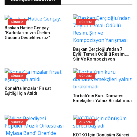
GÜNDEM
GÜNDEM
Başkan Hatice Gençay:
"Kadınlarımızın Üretim
Gücünü Destekliyoruz"
Başkan Çerçioğlu'ndan 7
Eylül Temalı Ödüllü Resim,
Şiir Ve Kompozisyon
Yarışması
GÜNDEM
GÜNDEM
Konak'ta Imzalar Fırsat
Eşitliği Için Atıldı
Torbalı'nın Kuru Domates
Emekçileri Yalnız Bırakılmadı
GÜNDEM
GÜNDEM
KOTKO Için Dönüşüm Süreci