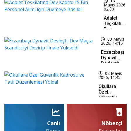
13
Hasreti Son
Mayıs 2026,
Buldu!
02:00
Adalet
Teşkilatına
Dev
Kadro: 15
03 Mayıs
Bin
2026, 14:15
Personel
Alımı İçin
Eczacıbaşı
Düğmeye
Dynavit
Basıldı!
Devleşti:
Dev Maçta
02 Mayıs
Scandicci’yi
2026, 11:45
Devirip
Finale
Okullara
Yükseldi
Özel
Güvenlik
Kadrosu Ve
Tatil
Düzenlemesi
Yolda!
Canlı
Nöbetçi