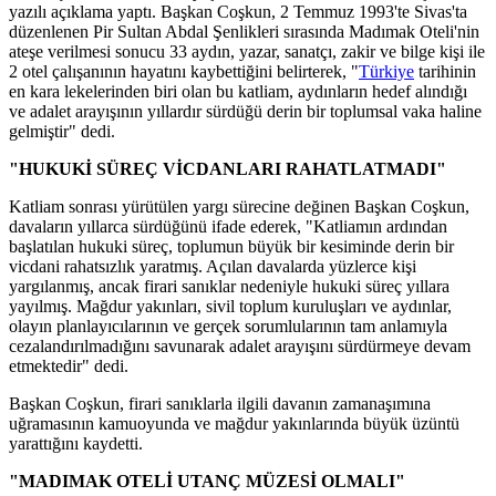
yazılı açıklama yaptı. Başkan Coşkun, 2 Temmuz 1993'te Sivas'ta
düzenlenen Pir Sultan Abdal Şenlikleri sırasında Madımak Oteli'nin
ateşe verilmesi sonucu 33 aydın, yazar, sanatçı, zakir ve bilge kişi ile
2 otel çalışanının hayatını kaybettiğini belirterek, "
Türkiye
tarihinin
en kara lekelerinden biri olan bu katliam, aydınların hedef alındığı
ve adalet arayışının yıllardır sürdüğü derin bir toplumsal vaka haline
gelmiştir" dedi.
"HUKUKİ SÜREÇ VİCDANLARI RAHATLATMADI"
Katliam sonrası yürütülen yargı sürecine değinen Başkan Coşkun,
davaların yıllarca sürdüğünü ifade ederek, "Katliamın ardından
başlatılan hukuki süreç, toplumun büyük bir kesiminde derin bir
vicdani rahatsızlık yaratmış. Açılan davalarda yüzlerce kişi
yargılanmış, ancak firari sanıklar nedeniyle hukuki süreç yıllara
yayılmış. Mağdur yakınları, sivil toplum kuruluşları ve aydınlar,
olayın planlayıcılarının ve gerçek sorumlularının tam anlamıyla
cezalandırılmadığını savunarak adalet arayışını sürdürmeye devam
etmektedir" dedi.
Başkan Coşkun, firari sanıklarla ilgili davanın zamanaşımına
uğramasının kamuoyunda ve mağdur yakınlarında büyük üzüntü
yarattığını kaydetti.
"MADIMAK OTELİ UTANÇ MÜZESİ OLMALI"