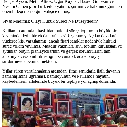
Behçet Aysan, Metin Altıok, Uğur Kaynar, Hasret Gültekin ve
Nesimi Çimen gibi Türk edebiyatının, şiirinin ve halk müziğinin en
önemli değerleri o gün vahşice ölmüş.
Sivas Madımak Olayı Hukuk Süreci Ne Düzeydedir?
Katliamın ardından başlatılan hukuki süreç, toplumun büyük bir
kesiminde derin bir vicdani rahatsızlık yaratmış. Açılan davalarda
yüzlerce kişi yargılanmış, ancak firari sanıklar nedeniyle hukuki
süreç yıllara yayılmış. Mağdur yakınları, sivil toplum kuruluşları ve
aydınlar, olayın planlayıcılarının ve gerçek sorumlularını tam
anlamıyla cezalandırılmadığını savunarak adalet arayışını
sürdürmeye devam etmektedir.
Yıllar süren yargılamaların ardından, firari sanıklarla ilgili davanın
zamanaşımına uğraması, kamuoyunun ve katliamda hayatını
kaybedenlerin ailelerinde büyük bir tepkiye yol açmış durumda.