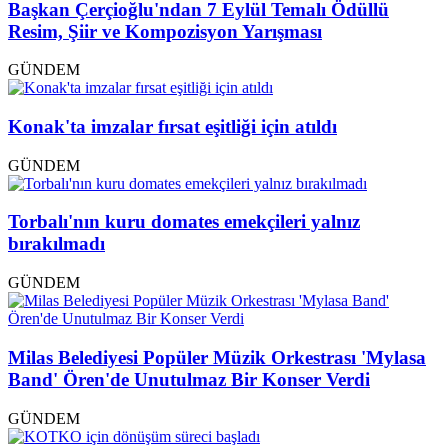
Başkan Çerçioğlu'ndan 7 Eylül Temalı Ödüllü
Resim, Şiir ve Kompozisyon Yarışması
GÜNDEM
Konak'ta imzalar fırsat eşitliği için atıldı
GÜNDEM
Torbalı'nın kuru domates emekçileri yalnız
bırakılmadı
GÜNDEM
Milas Belediyesi Popüler Müzik Orkestrası 'Mylasa
Band' Ören'de Unutulmaz Bir Konser Verdi
GÜNDEM