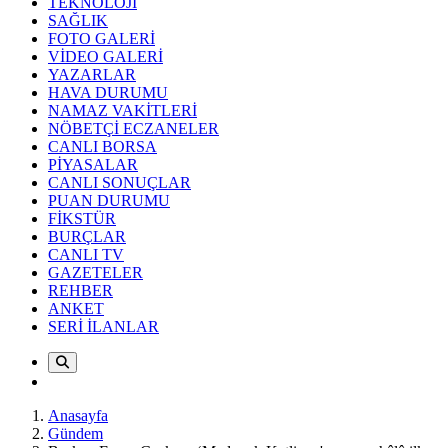
TEKNOLOJİ
SAĞLIK
FOTO GALERİ
VİDEO GALERİ
YAZARLAR
HAVA DURUMU
NAMAZ VAKİTLERİ
NÖBETÇİ ECZANELER
CANLI BORSA
PİYASALAR
CANLI SONUÇLAR
PUAN DURUMU
FİKSTÜR
BURÇLAR
CANLI TV
GAZETELER
REHBER
ANKET
SERİ İLANLAR
Anasayfa
Gündem