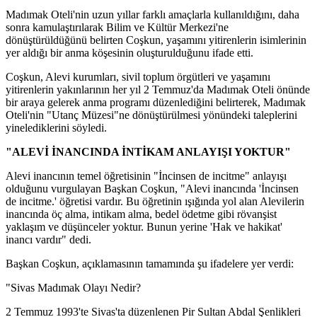
Madımak Oteli'nin uzun yıllar farklı amaçlarla kullanıldığını, daha
sonra kamulaştırılarak Bilim ve Kültür Merkezi'ne
dönüştürüldüğünü belirten Coşkun, yaşamını yitirenlerin isimlerinin
yer aldığı bir anma köşesinin oluşturulduğunu ifade etti.
Coşkun, Alevi kurumları, sivil toplum örgütleri ve yaşamını
yitirenlerin yakınlarının her yıl 2 Temmuz'da Madımak Oteli önünde
bir araya gelerek anma programı düzenlediğini belirterek, Madımak
Oteli'nin "Utanç Müzesi"ne dönüştürülmesi yönündeki taleplerini
yinelediklerini söyledi.
"ALEVİ İNANCINDA İNTİKAM ANLAYIŞI YOKTUR"
Alevi inancının temel öğretisinin "İncinsen de incitme" anlayışı
olduğunu vurgulayan Başkan Coşkun, "Alevi inancında 'İncinsen
de incitme.' öğretisi vardır. Bu öğretinin ışığında yol alan Alevilerin
inancında öç alma, intikam alma, bedel ödetme gibi rövanşist
yaklaşım ve düşünceler yoktur. Bunun yerine 'Hak ve hakikat'
inancı vardır" dedi.
Başkan Coşkun, açıklamasının tamamında şu ifadelere yer verdi:
"Sivas Madımak Olayı Nedir?
2 Temmuz 1993'te Sivas'ta düzenlenen Pir Sultan Abdal Şenlikleri