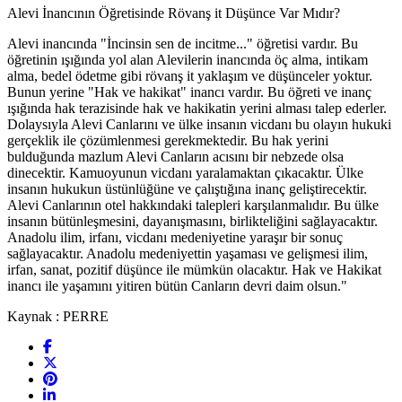
Alevi İnancının Öğretisinde Rövanş it Düşünce Var Mıdır?
Alevi inancında "İncinsin sen de incitme..." öğretisi vardır. Bu
öğretinin ışığında yol alan Alevilerin inancında öç alma, intikam
alma, bedel ödetme gibi rövanş it yaklaşım ve düşünceler yoktur.
Bunun yerine "Hak ve hakikat" inancı vardır. Bu öğreti ve inanç
ışığında hak terazisinde hak ve hakikatin yerini alması talep ederler.
Dolaysıyla Alevi Canlarını ve ülke insanın vicdanı bu olayın hukuki
gerçeklik ile çözümlenmesi gerekmektedir. Bu hak yerini
bulduğunda mazlum Alevi Canların acısını bir nebzede olsa
dinecektir. Kamuoyunun vicdanı yaralamaktan çıkacaktır. Ülke
insanın hukukun üstünlüğüne ve çalıştığına inanç geliştirecektir.
Alevi Canlarının otel hakkındaki talepleri karşılanmalıdır. Bu ülke
insanın bütünleşmesini, dayanışmasını, birlikteliğini sağlayacaktır.
Anadolu ilim, irfanı, vicdanı medeniyetine yaraşır bir sonuç
sağlayacaktır. Anadolu medeniyettin yaşaması ve gelişmesi ilim,
irfan, sanat, pozitif düşünce ile mümkün olacaktır. Hak ve Hakikat
inancı ile yaşamını yitiren bütün Canların devri daim olsun."
Kaynak : PERRE