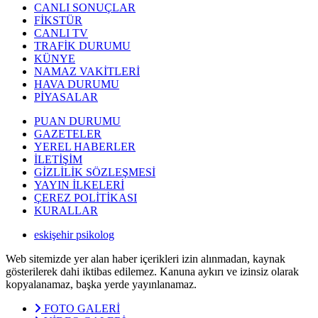
CANLI SONUÇLAR
FİKSTÜR
CANLI TV
TRAFİK DURUMU
KÜNYE
NAMAZ VAKİTLERİ
HAVA DURUMU
PİYASALAR
PUAN DURUMU
GAZETELER
YEREL HABERLER
İLETİŞİM
GİZLİLİK SÖZLEŞMESİ
YAYIN İLKELERİ
ÇEREZ POLİTİKASI
KURALLAR
eskişehir psikolog
Web sitemizde yer alan haber içerikleri izin alınmadan, kaynak
gösterilerek dahi iktibas edilemez. Kanuna aykırı ve izinsiz olarak
kopyalanamaz, başka yerde yayınlanamaz.
FOTO GALERİ