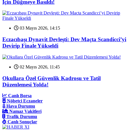
İçin Düğmeye Basıldı!
03 Mayıs 2026, 14:15
Eczacıbaşı Dynavit Devleşti: Dev Maçta Scandicci’yi
Devirip Finale Yükseldi
02 Mayıs 2026, 11:45
Okullara Özel Güvenlik Kadrosu ve Tatil
Düzenlemesi Yolda!
Canlı Borsa
Nöbetçi Eczaneler
Hava Durumu
Namaz Vakitleri
Trafik Durumu
Canlı Sonuçlar