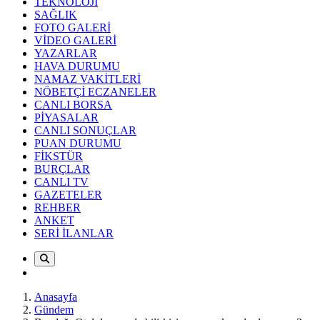
TEKNOLOJİ
SAĞLIK
FOTO GALERİ
VİDEO GALERİ
YAZARLAR
HAVA DURUMU
NAMAZ VAKİTLERİ
NÖBETÇİ ECZANELER
CANLI BORSA
PİYASALAR
CANLI SONUÇLAR
PUAN DURUMU
FİKSTÜR
BURÇLAR
CANLI TV
GAZETELER
REHBER
ANKET
SERİ İLANLAR
Anasayfa
Gündem