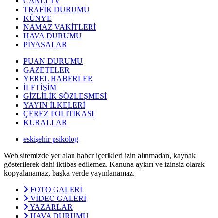
CANLI TV
TRAFİK DURUMU
KÜNYE
NAMAZ VAKİTLERİ
HAVA DURUMU
PİYASALAR
PUAN DURUMU
GAZETELER
YEREL HABERLER
İLETİŞİM
GİZLİLİK SÖZLEŞMESİ
YAYIN İLKELERİ
ÇEREZ POLİTİKASI
KURALLAR
eskişehir psikolog
Web sitemizde yer alan haber içerikleri izin alınmadan, kaynak
gösterilerek dahi iktibas edilemez. Kanuna aykırı ve izinsiz olarak
kopyalanamaz, başka yerde yayınlanamaz.
FOTO GALERİ
VİDEO GALERİ
YAZARLAR
HAVA DURUMU