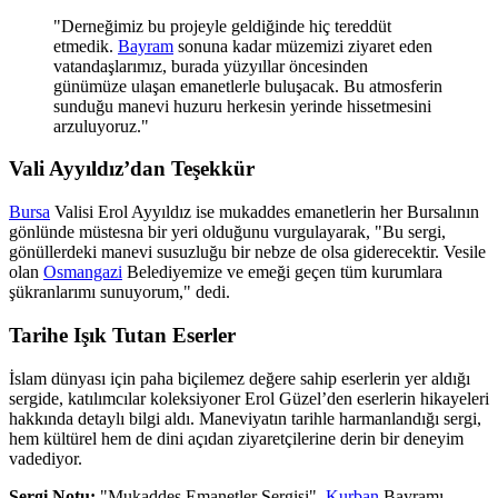
"Derneğimiz bu projeyle geldiğinde hiç tereddüt
etmedik.
Bayram
sonuna kadar müzemizi ziyaret eden
vatandaşlarımız, burada yüzyıllar öncesinden
günümüze ulaşan emanetlerle buluşacak. Bu atmosferin
sunduğu manevi huzuru herkesin yerinde hissetmesini
arzuluyoruz."
Vali Ayyıldız’dan Teşekkür
Bursa
Valisi Erol Ayyıldız ise mukaddes emanetlerin her Bursalının
gönlünde müstesna bir yeri olduğunu vurgulayarak, "Bu sergi,
gönüllerdeki manevi susuzluğu bir nebze de olsa giderecektir. Vesile
olan
Osmangazi
Belediyemize ve emeği geçen tüm kurumlara
şükranlarımı sunuyorum," dedi.
Tarihe Işık Tutan Eserler
İslam dünyası için paha biçilemez değere sahip eserlerin yer aldığı
sergide, katılımcılar koleksiyoner Erol Güzel’den eserlerin hikayeleri
hakkında detaylı bilgi aldı. Maneviyatın tarihle harmanlandığı sergi,
hem kültürel hem de dini açıdan ziyaretçilerine derin bir deneyim
vadediyor.
Sergi Notu:
"Mukaddes Emanetler Sergisi",
Kurban
Bayramı