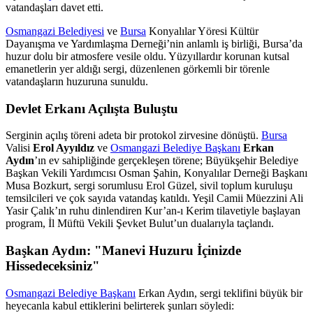
vatandaşları davet etti.
Osmangazi Belediyesi
ve
Bursa
Konyalılar Yöresi Kültür
Dayanışma ve Yardımlaşma Derneği’nin anlamlı iş birliği, Bursa’da
huzur dolu bir atmosfere vesile oldu. Yüzyıllardır korunan kutsal
emanetlerin yer aldığı sergi, düzenlenen görkemli bir törenle
vatandaşların huzuruna sunuldu.
Devlet Erkanı Açılışta Buluştu
Serginin açılış töreni adeta bir protokol zirvesine dönüştü.
Bursa
Valisi
Erol Ayyıldız
ve
Osmangazi Belediye Başkanı
Erkan
Aydın
’ın ev sahipliğinde gerçekleşen törene; Büyükşehir Belediye
Başkan Vekili Yardımcısı Osman Şahin, Konyalılar Derneği Başkanı
Musa Bozkurt, sergi sorumlusu Erol Güzel, sivil toplum kuruluşu
temsilcileri ve çok sayıda vatandaş katıldı. Yeşil Camii Müezzini Ali
Yasir Çalık’ın ruhu dinlendiren Kur’an-ı Kerim tilavetiyle başlayan
program, İl Müftü Vekili Şevket Bulut’un dualarıyla taçlandı.
Başkan Aydın: "Manevi Huzuru İçinizde
Hissedeceksiniz"
Osmangazi Belediye Başkanı
Erkan Aydın, sergi teklifini büyük bir
heyecanla kabul ettiklerini belirterek şunları söyledi: