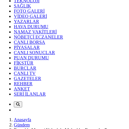
TEKNOLOJİ
SAĞLIK
FOTO GALERİ
VİDEO GALERİ
YAZARLAR
HAVA DURUMU
NAMAZ VAKİTLERİ
NÖBETÇİ ECZANELER
CANLI BORSA
PİYASALAR
CANLI SONUÇLAR
PUAN DURUMU
FİKSTÜR
BURÇLAR
CANLI TV
GAZETELER
REHBER
ANKET
SERİ İLANLAR
Anasayfa
Gündem