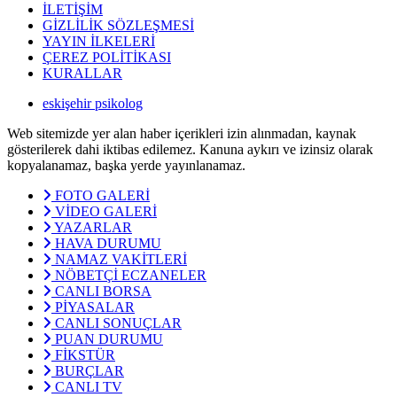
İLETİŞİM
GİZLİLİK SÖZLEŞMESİ
YAYIN İLKELERİ
ÇEREZ POLİTİKASI
KURALLAR
eskişehir psikolog
Web sitemizde yer alan haber içerikleri izin alınmadan, kaynak
gösterilerek dahi iktibas edilemez. Kanuna aykırı ve izinsiz olarak
kopyalanamaz, başka yerde yayınlanamaz.
FOTO GALERİ
VİDEO GALERİ
YAZARLAR
HAVA DURUMU
NAMAZ VAKİTLERİ
NÖBETÇİ ECZANELER
CANLI BORSA
PİYASALAR
CANLI SONUÇLAR
PUAN DURUMU
FİKSTÜR
BURÇLAR
CANLI TV