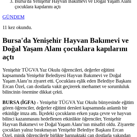
Bursa'da Yenişehir Hayvan Bakımevi ve Doğal Yaşam Alanı
çocuklara kapılarını açtı
GÜNDEM
11 kez okundu.
Bursa'da Yenişehir Hayvan Bakımevi ve
Doğal Yaşam Alanı çocuklara kapılarını
açtı
Yenişehir TÜGVA Yaz Okulu öğrencileri, değerler eğitimi
kapsamında Yenişehir Belediyesi Hayvan Bakımevi ve Doğal
Yaşam Alanı’nı ziyaret etti. Çocuklara eşlik eden Belediye Başkanı
Ercan Özel, can dostlarla vakit geçirerek merhamet ve sorumluluk
bilincinin önemine dikkat çekti.
BURSA (İGFA) -
Yenişehir TÜGVA Yaz Okulu bünyesinde eğitim
gören öğrenciler, değerler eğitimi dersleri kapsamında anlamlı bir
etkinliğe imza attı. İlçedeki çocukların erken yaşta çevre ve hayvan
bilinci kazanmasını hedeflenen etkinlikte öğrenciler, Yenişehir
Hayvan Bakımevi ve Doğal Yaşam Alanı’nın misafiri oldu. Ziyarette
çocukları yalnız bırakmayan Yenişehir Belediye Başkanı Ercan
Özel, minik öğrencilerle birlikte barınaktaki can dostlarla yakından