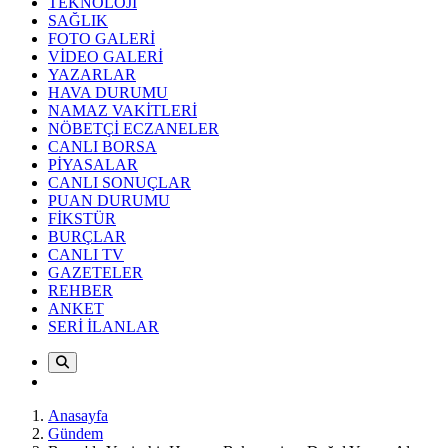
TEKNOLOJİ
SAĞLIK
FOTO GALERİ
VİDEO GALERİ
YAZARLAR
HAVA DURUMU
NAMAZ VAKİTLERİ
NÖBETÇİ ECZANELER
CANLI BORSA
PİYASALAR
CANLI SONUÇLAR
PUAN DURUMU
FİKSTÜR
BURÇLAR
CANLI TV
GAZETELER
REHBER
ANKET
SERİ İLANLAR
Anasayfa
Gündem