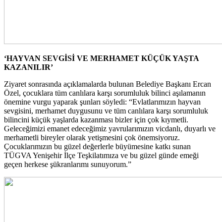
‘HAYVAN SEVGİSİ VE MERHAMET KÜÇÜK YAŞTA
KAZANILIR’
Ziyaret sonrasında açıklamalarda bulunan Belediye Başkanı Ercan
Özel, çocuklara tüm canlılara karşı sorumluluk bilinci aşılamanın
önemine vurgu yaparak şunları söyledi: “Evlatlarımızın hayvan
sevgisini, merhamet duygusunu ve tüm canlılara karşı sorumluluk
bilincini küçük yaşlarda kazanması bizler için çok kıymetli.
Geleceğimizi emanet edeceğimiz yavrularımızın vicdanlı, duyarlı ve
merhametli bireyler olarak yetişmesini çok önemsiyoruz.
Çocuklarımızın bu güzel değerlerle büyümesine katkı sunan
TÜGVA Yenişehir İlçe Teşkilatımıza ve bu güzel günde emeği
geçen herkese şükranlarımı sunuyorum.”