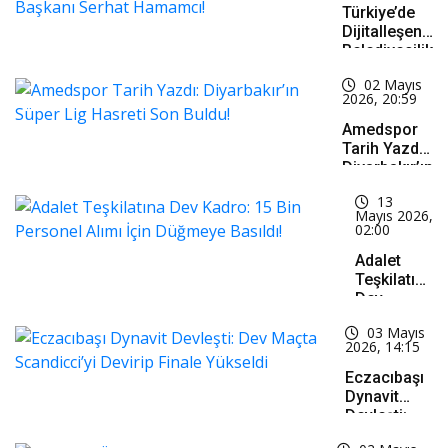
Türkiye’de
Dijitalleşen
Belediyecilik
Listesine
02 Mayıs
Yeni Bir
2026, 20:59
İsim: İnönü
Belediye
Amedspor
Başkanı
Tarih Yazdı:
Serhat
Diyarbakır’ın
Hamamcı!
Süper Lig
13
Hasreti Son
Mayıs 2026,
Buldu!
02:00
Adalet
Teşkilatına
Dev
Kadro: 15
03 Mayıs
Bin
2026, 14:15
Personel
Alımı İçin
Eczacıbaşı
Düğmeye
Dynavit
Basıldı!
Devleşti:
Dev Maçta