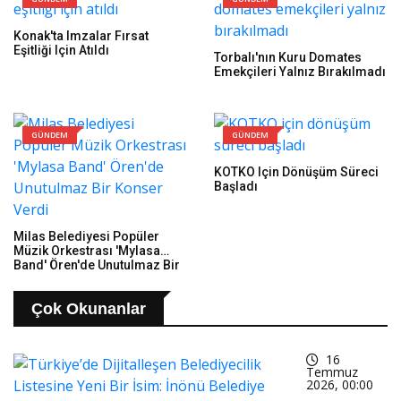
Konak'ta Imzalar Fırsat
Eşitliği Için Atıldı
Torbalı'nın Kuru Domates
Emekçileri Yalnız Bırakılmadı
GÜNDEM
GÜNDEM
KOTKO Için Dönüşüm Süreci
Başladı
Milas Belediyesi Popüler
Müzik Orkestrası 'Mylasa
Band' Ören'de Unutulmaz Bir
Konser Verdi
Çok Okunanlar
16
Temmuz
2026, 00:00