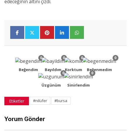
edeceğinin altını çizdi.
0
0
0
0
Beğendim
Bayıldım
Korktum
Beğenmedim
0
0
Üzgünüm
Sinirlendim
#nilüfer
#bursa
Etiketler
Yorum Gönder