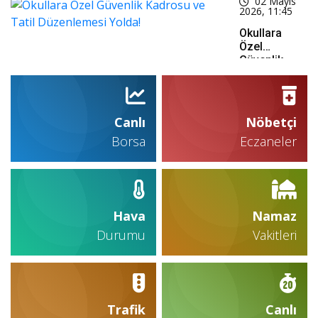
02 Mayıs
Scandicci’yi
2026, 11:45
Devirip
Finale
Okullara
Yükseldi
Özel
Güvenlik
Kadrosu Ve
Tatil
Düzenlemesi
Yolda!
Canlı
Nöbetçi
Borsa
Eczaneler
Hava
Namaz
Durumu
Vakitleri
Trafik
Canlı