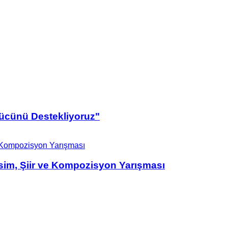
Gücünü Destekliyoruz"
sim, Şiir ve Kompozisyon Yarışması