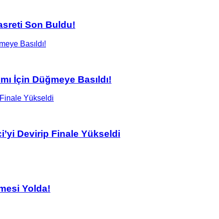
asreti Son Buldu!
ımı İçin Düğmeye Basıldı!
’yi Devirip Finale Yükseldi
mesi Yolda!