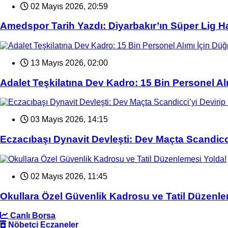
02 Mayıs 2026, 20:59
Amedspor Tarih Yazdı: Diyarbakır’ın Süper Lig H
13 Mayıs 2026, 02:00
Adalet Teşkilatına Dev Kadro: 15 Bin Personel Al
03 Mayıs 2026, 14:15
Eczacıbaşı Dynavit Devleşti: Dev Maçta Scandicci
02 Mayıs 2026, 11:45
Okullara Özel Güvenlik Kadrosu ve Tatil Düzenle
Canlı Borsa
Nöbetçi Eczaneler