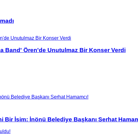
lmadı
sa Band' Ören'de Unutulmaz Bir Konser Verdi
Yeni Bir İsim: İnönü Belediye Başkanı Serhat Hama