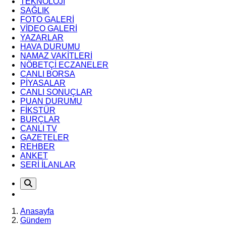
TEKNOLOJİ
SAĞLIK
FOTO GALERİ
VİDEO GALERİ
YAZARLAR
HAVA DURUMU
NAMAZ VAKİTLERİ
NÖBETÇİ ECZANELER
CANLI BORSA
PİYASALAR
CANLI SONUÇLAR
PUAN DURUMU
FİKSTÜR
BURÇLAR
CANLI TV
GAZETELER
REHBER
ANKET
SERİ İLANLAR
Anasayfa
Gündem