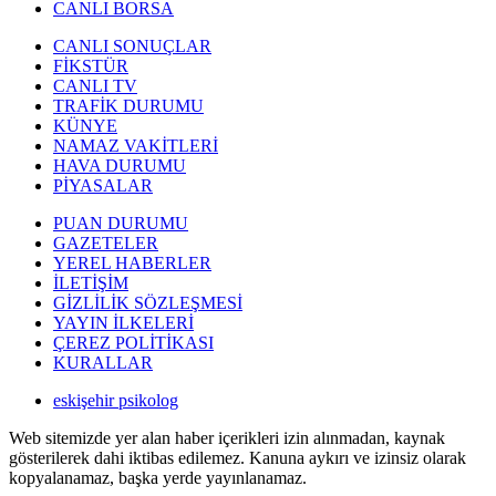
CANLI BORSA
CANLI SONUÇLAR
FİKSTÜR
CANLI TV
TRAFİK DURUMU
KÜNYE
NAMAZ VAKİTLERİ
HAVA DURUMU
PİYASALAR
PUAN DURUMU
GAZETELER
YEREL HABERLER
İLETİŞİM
GİZLİLİK SÖZLEŞMESİ
YAYIN İLKELERİ
ÇEREZ POLİTİKASI
KURALLAR
eskişehir psikolog
Web sitemizde yer alan haber içerikleri izin alınmadan, kaynak
gösterilerek dahi iktibas edilemez. Kanuna aykırı ve izinsiz olarak
kopyalanamaz, başka yerde yayınlanamaz.