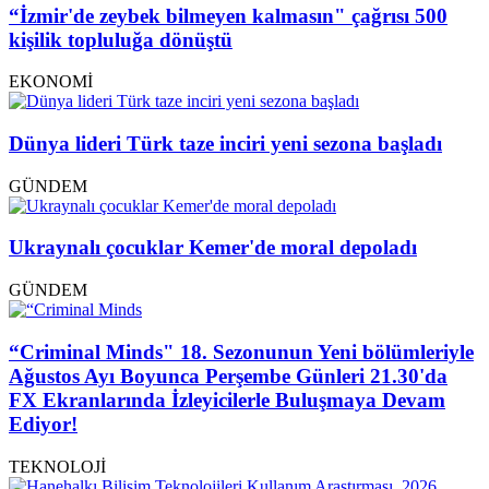
“İzmir'de zeybek bilmeyen kalmasın" çağrısı 500
kişilik topluluğa dönüştü
EKONOMİ
Dünya lideri Türk taze inciri yeni sezona başladı
GÜNDEM
Ukraynalı çocuklar Kemer'de moral depoladı
GÜNDEM
“Criminal Minds" 18. Sezonunun Yeni bölümleriyle
Ağustos Ayı Boyunca Perşembe Günleri 21.30'da
FX Ekranlarında İzleyicilerle Buluşmaya Devam
Ediyor!
TEKNOLOJİ