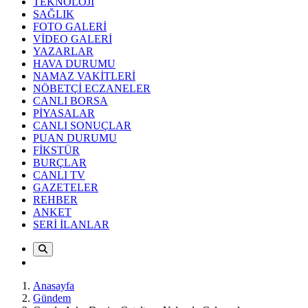
TEKNOLOJİ
SAĞLIK
FOTO GALERİ
VİDEO GALERİ
YAZARLAR
HAVA DURUMU
NAMAZ VAKİTLERİ
NÖBETÇİ ECZANELER
CANLI BORSA
PİYASALAR
CANLI SONUÇLAR
PUAN DURUMU
FİKSTÜR
BURÇLAR
CANLI TV
GAZETELER
REHBER
ANKET
SERİ İLANLAR
Anasayfa
Gündem