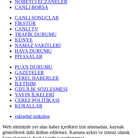
NÖBETÇİ ECZANELER
CANLI BORSA
CANLI SONUÇLAR
FİKSTÜR
CANLI TV
TRAFİK DURUMU
KÜNYE
NAMAZ VAKİTLERİ
HAVA DURUMU
PİYASALAR
PUAN DURUMU
GAZETELER
YEREL HABERLER
İLETİŞİM
GİZLİLİK SÖZLEŞMESİ
YAYIN İLKELERİ
ÇEREZ POLİTİKASI
KURALLAR
eskişehir psikolog
Web sitemizde yer alan haber içerikleri izin alınmadan, kaynak
gösterilerek dahi iktibas edilemez. Kanuna aykırı ve izinsiz olarak
kopyalanamaz, başka yerde yayınlanamaz.