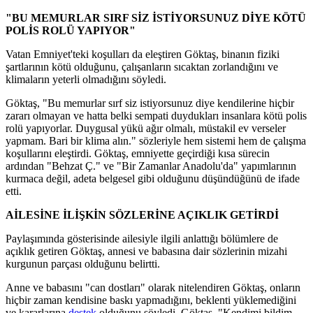
"BU MEMURLAR SIRF SİZ İSTİYORSUNUZ DİYE KÖTÜ
POLİS ROLÜ YAPIYOR"
Vatan Emniyet'teki koşulları da eleştiren Göktaş, binanın fiziki
şartlarının kötü olduğunu, çalışanların sıcaktan zorlandığını ve
klimaların yeterli olmadığını söyledi.
Göktaş, "Bu memurlar sırf siz istiyorsunuz diye kendilerine hiçbir
zararı olmayan ve hatta belki sempati duydukları insanlara kötü polis
rolü yapıyorlar. Duygusal yükü ağır olmalı, müstakil ev verseler
yapmam. Bari bir klima alın." sözleriyle hem sistemi hem de çalışma
koşullarını eleştirdi. Göktaş, emniyette geçirdiği kısa sürecin
ardından "Behzat Ç." ve "Bir Zamanlar Anadolu'da" yapımlarının
kurmaca değil, adeta belgesel gibi olduğunu düşündüğünü de ifade
etti.
AİLESİNE İLİŞKİN SÖZLERİNE AÇIKLIK GETİRDİ
Paylaşımında gösterisinde ailesiyle ilgili anlattığı bölümlere de
açıklık getiren Göktaş, annesi ve babasına dair sözlerinin mizahi
kurgunun parçası olduğunu belirtti.
Anne ve babasını "can dostları" olarak nitelendiren Göktaş, onların
hiçbir zaman kendisine baskı yapmadığını, beklenti yüklemediğini
ve kararlarına
destek
olduğunu söyledi. Göktaş, "Kendimi bildim