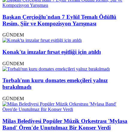
Başkan Çerçioğlu'ndan 7 Eylül Temalı Ödüllü
Resim, Şiir ve Kompozisyon Yarışması
GÜNDEM
Konak'ta imzalar fırsat eşitliği için atıldı
GÜNDEM
Torbalı'nın kuru domates emekçileri yalnız
bırakılmadı
GÜNDEM
Milas Belediyesi Popüler Müzik Orkestrası 'Mylasa
Band' Ören'de Unutulmaz Bir Konser Verdi