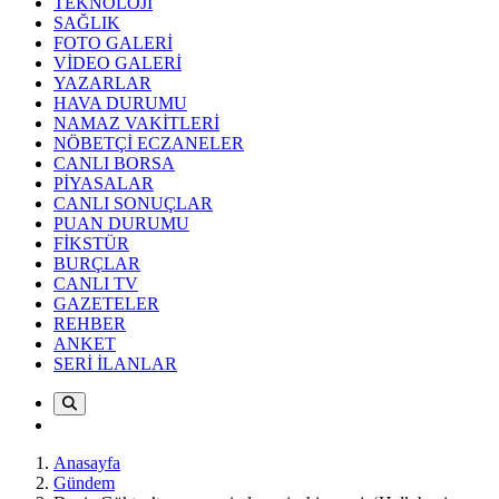
TEKNOLOJİ
SAĞLIK
FOTO GALERİ
VİDEO GALERİ
YAZARLAR
HAVA DURUMU
NAMAZ VAKİTLERİ
NÖBETÇİ ECZANELER
CANLI BORSA
PİYASALAR
CANLI SONUÇLAR
PUAN DURUMU
FİKSTÜR
BURÇLAR
CANLI TV
GAZETELER
REHBER
ANKET
SERİ İLANLAR
Anasayfa
Gündem