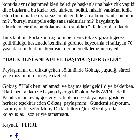
konuda aynı düşünmedikleri belediye başkanlarına haksızlık yapıldı
diye başlarına bu kadar bela alırken, 'politik mizah' yaptığını iddia
eden biri olarak en zararsız cümleleri bile 'ama bunu yanlış anlarlar
mı?', 'burayı manipüle edip sana saldırırlar mı?' kaygılarıyla
silmekten, etrafından dolanmaktan sıkıldım." ifadelerini kullandı.
Bu sıkıntının korkusunu aştığını belirten Göktaş, gözaltı gecesi
götürüldüğü hastanede kendisini görünce heyecanla el sallayan 70
yaşındaki bir kadının kendisini derinden etkilediğini söyledi.
"HALK BENİ ANLADI VE BAŞIMA İŞLER GELDİ"
Paylaşımının en dikkat çeken bölümünde Göktaş, yaşadığı süreci
yine mizahi bir cümleyle özetledi.
Göktaş, "'Halk beni anlamadı ve başıma işler geldi' diye beklerken,
'Halk beni anladı ve başıma işler geldi' oldu. WIN-WIN." dedi.
Kendisini anlayan, gösteriyi sahiplenen ve dayanışma gösteren
herkese teşekkür eden Göktaş, paylaşımını "Gündemi salıyorum,
kararlıyım bu sefer Moby Dick'i bitireceğim. Size dışarıda
kolaylıklar." sözleriyle tamamladı.
Kaynak : PERRE