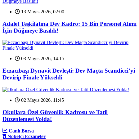
13 Mayıs 2026, 02:00
Adalet Teşkilatına Dev Kadro: 15 Bin Personel Alımı
İçin Düğmeye Basıldı!
03 Mayıs 2026, 14:15
Eczacıbaşı Dynavit Devleşti: Dev Maçta Scandicci’yi
Devirip Finale Yükseldi
02 Mayıs 2026, 11:45
Okullara Özel Güvenlik Kadrosu ve Tatil
Düzenlemesi Yolda!
Canlı Borsa
Nöbetçi Eczaneler