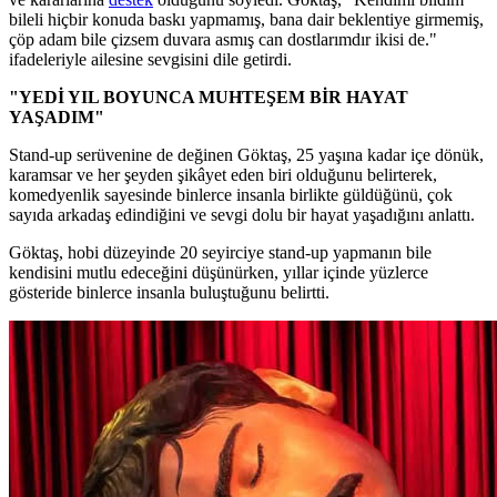
bileli hiçbir konuda baskı yapmamış, bana dair beklentiye girmemiş,
çöp adam bile çizsem duvara asmış can dostlarımdır ikisi de."
ifadeleriyle ailesine sevgisini dile getirdi.
"YEDİ YIL BOYUNCA MUHTEŞEM BİR HAYAT
YAŞADIM"
Stand-up serüvenine de değinen Göktaş, 25 yaşına kadar içe dönük,
karamsar ve her şeyden şikâyet eden biri olduğunu belirterek,
komedyenlik sayesinde binlerce insanla birlikte güldüğünü, çok
sayıda arkadaş edindiğini ve sevgi dolu bir hayat yaşadığını anlattı.
Göktaş, hobi düzeyinde 20 seyirciye stand-up yapmanın bile
kendisini mutlu edeceğini düşünürken, yıllar içinde yüzlerce
gösteride binlerce insanla buluştuğunu belirtti.