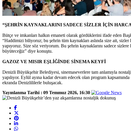
“ŞEHRİN KAYNAKLARINI SADECE SİZLER İÇİN HARC
Bütçe ve imkanları halkın emaneti olarak gördüklerini ifade eden Baş
“Haddimizi biliyoruz; bu şehrin tüm kaynakları aslında size ait, sizle
yapıyoruz. Size söz veriyorum. Bu şehrin kaynaklarını sadece sizlere
büyüteceğiz” diye konuştu.
GAZOZ VE MISIR EŞLİĞİNDE SİNEMA KEYFİ
Denizli Büyükşehir Belediyesi, sinemaseverlere tam anlamıyla nostalji
yapılıyor. Eylül ayına kadar devam edecek olan program kapsamında 
ekranda Denizlililerle buluşacak.
Yayınlanma Tarihi :
09 Temmuz 2026, 16:30