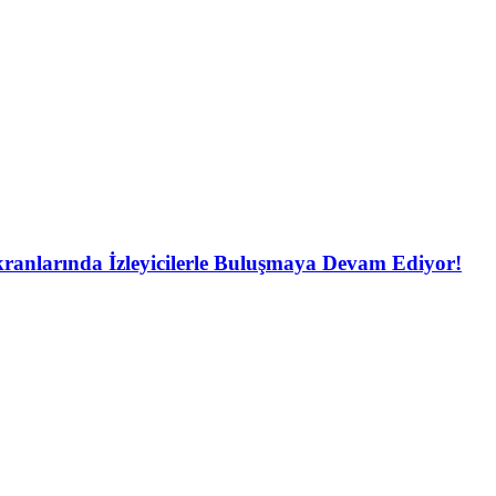
ranlarında İzleyicilerle Buluşmaya Devam Ediyor!