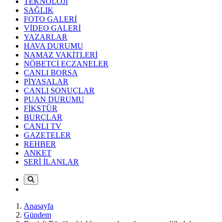
TEKNOLOJİ
SAĞLIK
FOTO GALERİ
VİDEO GALERİ
YAZARLAR
HAVA DURUMU
NAMAZ VAKİTLERİ
NÖBETÇİ ECZANELER
CANLI BORSA
PİYASALAR
CANLI SONUÇLAR
PUAN DURUMU
FİKSTÜR
BURÇLAR
CANLI TV
GAZETELER
REHBER
ANKET
SERİ İLANLAR
Anasayfa
Gündem