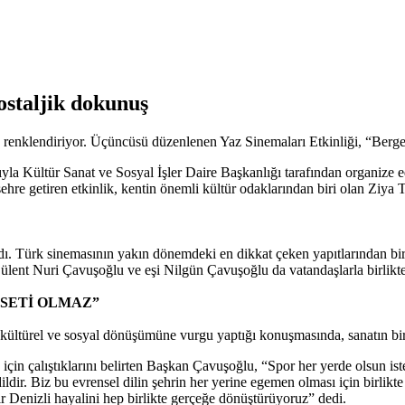
ostaljik dokunuş
 renklendiriyor. Üçüncüsü düzenlenen Yaz Sinemaları Etkinliği, “Bergen
a Kültür Sanat ve Sosyal İşler Daire Başkanlığı tarafından organize ed
re getiren etkinlik, kentin önemli kültür odaklarından biri olan Ziya T
ı. Türk sinemasının yakın dönemdeki en dikkat çeken yapıtlarından biri
ülent Nuri Çavuşoğlu ve eşi Nilgün Çavuşoğlu da vatandaşlarla birlikte
ASETİ OLMAZ”
ltürel ve sosyal dönüşümüne vurgu yaptığı konuşmasında, sanatın birle
için çalıştıklarını belirten Başkan Çavuşoğlu, “Spor her yerde olsun ist
r dildir. Biz bu evrensel dilin şehrin her yerine egemen olması için birl
ir Denizli hayalini hep birlikte gerçeğe dönüştürüyoruz” dedi.