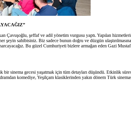
AYACAĞIZ”
kan Çavuşoğlu, şeffaf ve adil yönetim vurgusu yaptı. Yapılan hizmetler
r her şeyin sahibisiniz. Biz sadece bunun doğru ve düzgün ulaştırılmasın
 harcayacağız. Bu güzel Cumhuriyeti bizlere armağan eden Gazi Mustafa 
k bir sinema gecesi yaşatmak için tüm detayları düşündü. Etkinlik süres
dramdan komediye, Yeşilçam klasiklerinden yakın dönem Türk sineması 