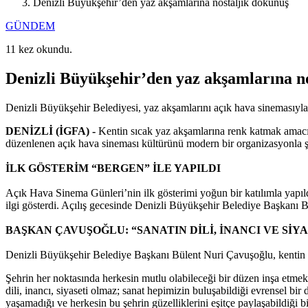
Denizli Büyükşehir’den yaz akşamlarına nostaljik dokunuş
GÜNDEM
11 kez okundu.
Denizli Büyükşehir’den yaz akşamlarına n
Denizli Büyükşehir Belediyesi, yaz akşamlarını açık hava sinemasıyla
DENİZLİ (İGFA) -
Kentin sıcak yaz akşamlarına renk katmak amacıyl
düzenlenen açık hava sineması kültürünü modern bir organizasyonla şeh
İLK GÖSTERİM “BERGEN” İLE YAPILDI
Açık Hava Sinema Günleri’nin ilk gösterimi yoğun bir katılımla yapıld
ilgi gösterdi. Açılış gecesinde Denizli Büyükşehir Belediye Başkanı B
BAŞKAN ÇAVUŞOĞLU: “SANATIN DİLİ, İNANCI VE SİY
Denizli Büyükşehir Belediye Başkanı Bülent Nuri Çavuşoğlu, kentin kü
Şehrin her noktasında herkesin mutlu olabileceği bir düzen inşa etmek 
dili, inancı, siyaseti olmaz; sanat hepimizin buluşabildiği evrensel bi
yaşamadığı ve herkesin bu şehrin güzelliklerini eşitçe paylaşabildiği b