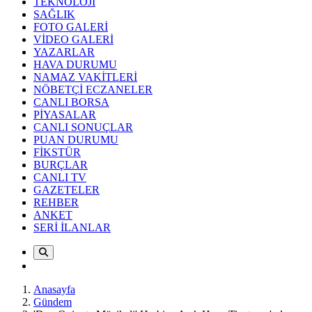
TEKNOLOJİ
SAĞLIK
FOTO GALERİ
VİDEO GALERİ
YAZARLAR
HAVA DURUMU
NAMAZ VAKİTLERİ
NÖBETÇİ ECZANELER
CANLI BORSA
PİYASALAR
CANLI SONUÇLAR
PUAN DURUMU
FİKSTÜR
BURÇLAR
CANLI TV
GAZETELER
REHBER
ANKET
SERİ İLANLAR
Anasayfa
Gündem