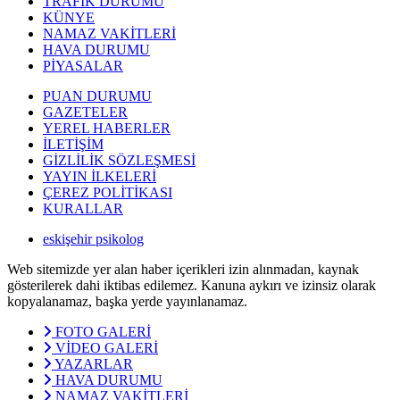
TRAFİK DURUMU
KÜNYE
NAMAZ VAKİTLERİ
HAVA DURUMU
PİYASALAR
PUAN DURUMU
GAZETELER
YEREL HABERLER
İLETİŞİM
GİZLİLİK SÖZLEŞMESİ
YAYIN İLKELERİ
ÇEREZ POLİTİKASI
KURALLAR
eskişehir psikolog
Web sitemizde yer alan haber içerikleri izin alınmadan, kaynak
gösterilerek dahi iktibas edilemez. Kanuna aykırı ve izinsiz olarak
kopyalanamaz, başka yerde yayınlanamaz.
FOTO GALERİ
VİDEO GALERİ
YAZARLAR
HAVA DURUMU
NAMAZ VAKİTLERİ