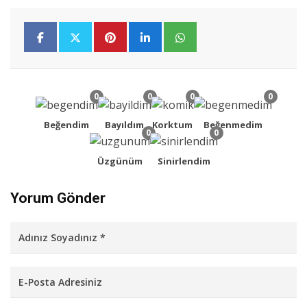
0
0
0
0
Beğendim
Bayıldım
Korktum
Beğenmedim
0
0
Üzgünüm
Sinirlendim
Yorum Gönder