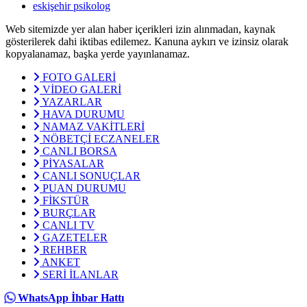
eskişehir psikolog
Web sitemizde yer alan haber içerikleri izin alınmadan, kaynak
gösterilerek dahi iktibas edilemez. Kanuna aykırı ve izinsiz olarak
kopyalanamaz, başka yerde yayınlanamaz.
FOTO GALERİ
VİDEO GALERİ
YAZARLAR
HAVA DURUMU
NAMAZ VAKİTLERİ
NÖBETÇİ ECZANELER
CANLI BORSA
PİYASALAR
CANLI SONUÇLAR
PUAN DURUMU
FİKSTÜR
BURÇLAR
CANLI TV
GAZETELER
REHBER
ANKET
SERİ İLANLAR
WhatsApp İhbar Hattı