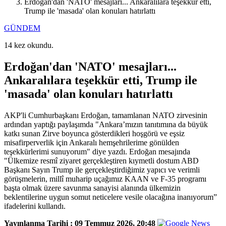
Erdoğan'dan 'NATO' mesajları... Ankaralılara teşekkür etti,
Trump ile 'masada' olan konuları hatırlattı
GÜNDEM
14 kez okundu.
Erdoğan'dan 'NATO' mesajları...
Ankaralılara teşekkür etti, Trump ile
'masada' olan konuları hatırlattı
AKP'li Cumhurbaşkanı Erdoğan, tamamlanan NATO zirvesinin
ardından yaptığı paylaşımda "Ankara’mızın tanıtımına da büyük
katkı sunan Zirve boyunca gösterdikleri hoşgörü ve eşsiz
misafirperverlik için Ankaralı hemşehrilerime gönülden
teşekkürlerimi sunuyorum" diye yazdı. Erdoğan mesajında
"Ülkemize resmî ziyaret gerçekleştiren kıymetli dostum ABD
Başkanı Sayın Trump ile gerçekleştirdiğimiz yapıcı ve verimli
görüşmelerin, millî muharip uçağımız KAAN ve F-35 programı
başta olmak üzere savunma sanayisi alanında ülkemizin
beklentilerine uygun somut neticelere vesile olacağına inanıyorum”
ifadelerini kullandı.
Yayınlanma Tarihi :
09 Temmuz 2026, 20:48