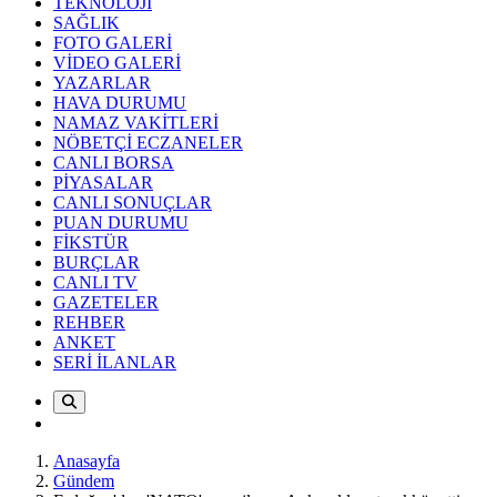
TEKNOLOJİ
SAĞLIK
FOTO GALERİ
VİDEO GALERİ
YAZARLAR
HAVA DURUMU
NAMAZ VAKİTLERİ
NÖBETÇİ ECZANELER
CANLI BORSA
PİYASALAR
CANLI SONUÇLAR
PUAN DURUMU
FİKSTÜR
BURÇLAR
CANLI TV
GAZETELER
REHBER
ANKET
SERİ İLANLAR
Anasayfa
Gündem