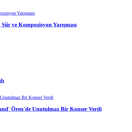
 Şiir ve Kompozisyon Yarışması
dı
Band' Ören'de Unutulmaz Bir Konser Verdi