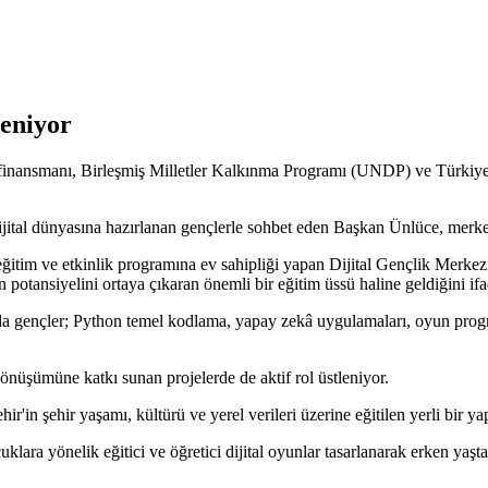
leniyor
nansmanı, Birleşmiş Milletler Kalkınma Programı (UNDP) ve Türkiye Bele
ijital dünyasına hazırlanan gençlerle sohbet eden Başkan Ünlüce, merke
ı eğitim ve etkinlik programına ev sahipliği yapan Dijital Gençlik Merke
otansiyelini ortaya çıkaran önemli bir eğitim üssü haline geldiğini ifad
da gençler; Python temel kodlama, yapay zekâ uygulamaları, oyun progra
 dönüşümüne katkı sunan projelerde de aktif rol üstleniyor.
'in şehir yaşamı, kültürü ve yerel verileri üzerine eğitilen yerli bir ya
lara yönelik eğitici ve öğretici dijital oyunlar tasarlanarak erken yaşt