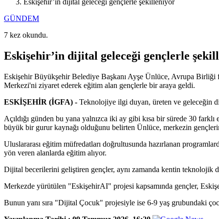
Eskişehir’in dijital geleceği gençlerle şekilleniyor
GÜNDEM
7 kez okundu.
Eskişehir’in dijital geleceği gençlerle şekil
Eskişehir Büyükşehir Belediye Başkanı Ayşe Ünlüce, Avrupa Birliği fi
Merkezi'ni ziyaret ederek eğitim alan gençlerle bir araya geldi.
ESKİŞEHİR (İGFA) -
Teknolojiye ilgi duyan, üreten ve geleceğin d
Açıldığı günden bu yana yalnızca iki ay gibi kısa bir sürede 30 farkl
büyük bir gurur kaynağı olduğunu belirten Ünlüce, merkezin gençlerin p
Uluslararası eğitim müfredatları doğrultusunda hazırlanan programlar
yön veren alanlarda eğitim alıyor.
Dijital becerilerini geliştiren gençler, aynı zamanda kentin teknolojik
Merkezde yürütülen "EskişehirAI" projesi kapsamında gençler, Eskişehir
Bunun yanı sıra "Dijital Çocuk" projesiyle ise 6-9 yaş grubundaki çocuk