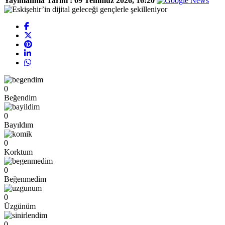
Yayınlanma Tarihi :
09 Temmuz 2026, 16:20
0
Beğendim
0
Bayıldım
0
Korktum
0
Beğenmedim
0
Üzgünüm
0