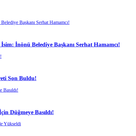
Bir İsim: İnönü Belediye Başkanı Serhat Hamamcı!
eti Son Buldu!
İçin Düğmeye Basıldı!