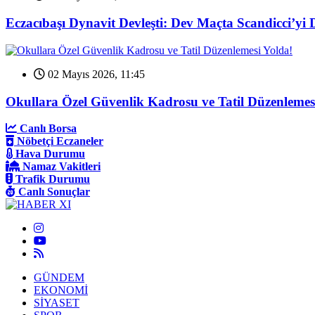
Eczacıbaşı Dynavit Devleşti: Dev Maçta Scandicci’yi 
02 Mayıs 2026, 11:45
Okullara Özel Güvenlik Kadrosu ve Tatil Düzenlemes
Canlı Borsa
Nöbetçi Eczaneler
Hava Durumu
Namaz Vakitleri
Trafik Durumu
Canlı Sonuçlar
GÜNDEM
EKONOMİ
SİYASET