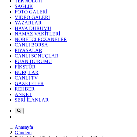
TEKNOLOJİ
SAĞLIK
FOTO GALERİ
VİDEO GALERİ
YAZARLAR
HAVA DURUMU
NAMAZ VAKİTLERİ
NÖBETÇİ ECZANELER
CANLI BORSA
PİYASALAR
CANLI SONUÇLAR
PUAN DURUMU
FİKSTÜR
BURÇLAR
CANLI TV
GAZETELER
REHBER
ANKET
SERİ İLANLAR
Anasayfa
Gündem