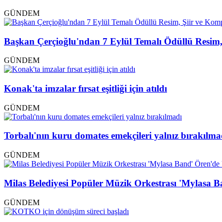
GÜNDEM
Başkan Çerçioğlu'ndan 7 Eylül Temalı Ödüllü Resim,
GÜNDEM
Konak'ta imzalar fırsat eşitliği için atıldı
GÜNDEM
Torbalı'nın kuru domates emekçileri yalnız bırakılma
GÜNDEM
Milas Belediyesi Popüler Müzik Orkestrası 'Mylasa 
GÜNDEM