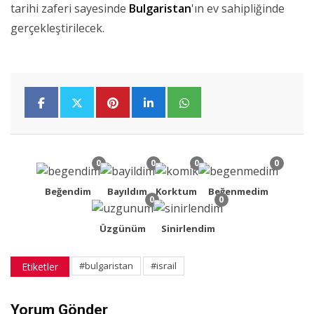
tarihi zaferi sayesinde
Bulgaristan
'ın ev sahipliğinde
gerçekleştirilecek.
0
0
0
0
Beğendim
Bayıldım
Korktum
Beğenmedim
0
0
Üzgünüm
Sinirlendim
#bulgaristan
#israil
Etiketler
Yorum Gönder