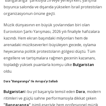
"Bangaranga" şarkısıyla zirveye yerleşirken, yarışma
boyunca salonda ve dışarıda yükselen İsrail protestoları
organizasyonun önüne geçti.
Müzik dünyasının en büyük şovlarından biri olan
Eurovision Şarkı Yarışması, 2026 yılı finaliyle hafızalara
kazındı. Hem ekran başındaki milyonları hem de
arenadaki müzikseverleri büyüleyen gecede, oylama
heyecanına politik protestoların gölgesi düştü. Tüm
engellere ve tartışmalara rağmen gecenin kazananı,
topladığı yüksek puanlarla komşu ülke
Bulgaristan
oldu.
Dara "Bangaranga" Ile Avrupa'yı Salladı
Bulgaristan
’ı bu yıl başarıyla temsil eden
Dara
, modern
ritimleri ve güçlü sahne performansıyla dikkat çeken
"Bangaranga"
isimli eseriyle hem profesyonel müzik