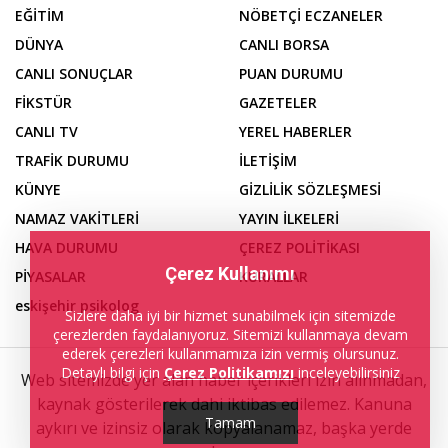
EĞİTİM
NÖBETÇİ ECZANELER
DÜNYA
CANLI BORSA
CANLI SONUÇLAR
PUAN DURUMU
FİKSTÜR
GAZETELER
CANLI TV
YEREL HABERLER
TRAFİK DURUMU
İLETİŞİM
KÜNYE
GİZLİLİK SÖZLEŞMESİ
NAMAZ VAKİTLERİ
YAYIN İLKELERİ
HAVA DURUMU
ÇEREZ POLİTİKASI
Çerez Kullanımı
PİYASALAR
KURALLAR
eskişehir psikolog
Sizlere daha iyi bir hizmet sunabilmek için sitemizde
çerezlerden faydalanıyoruz. Sitemizi kullanmaya devam
ederek çerezleri kullanmamıza izin vermiş olursunuz.
Detaylı bilgi için
Çerez Politikamızı
inceleyebilirsiniz
Web sitemizde yer alan haber içerikleri izin alınmadan,
kaynak gösterilerek dahi iktibas edilemez. Kanuna
Tamam
aykırı ve izinsiz olarak kopyalanamaz, başka yerde