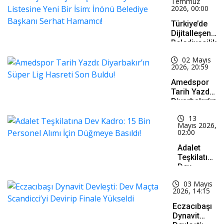
Temmuz
2026, 00:00
Türkiye’de
Dijitalleşen
Belediyecilik
Listesine
02 Mayıs
Yeni Bir
2026, 20:59
İsim: İnönü
Belediye
Amedspor
Başkanı
Tarih Yazdı:
Serhat
Diyarbakır’ın
Hamamcı!
Süper Lig
13
Hasreti Son
Mayıs 2026,
Buldu!
02:00
Adalet
Teşkilatına
Dev
Kadro: 15
03 Mayıs
Bin
2026, 14:15
Personel
Alımı İçin
Eczacıbaşı
Düğmeye
Dynavit
Basıldı!