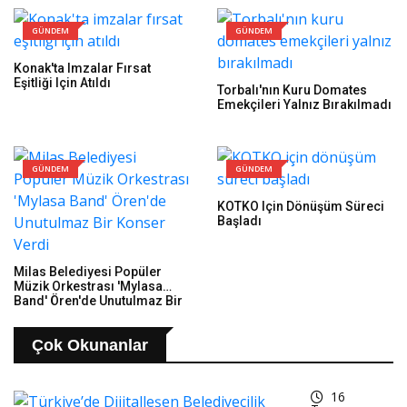
GÜNDEM
GÜNDEM
Konak'ta Imzalar Fırsat
Eşitliği Için Atıldı
Torbalı'nın Kuru Domates
Emekçileri Yalnız Bırakılmadı
GÜNDEM
GÜNDEM
KOTKO Için Dönüşüm Süreci
Başladı
Milas Belediyesi Popüler
Müzik Orkestrası 'Mylasa
Band' Ören'de Unutulmaz Bir
Konser Verdi
Çok Okunanlar
16