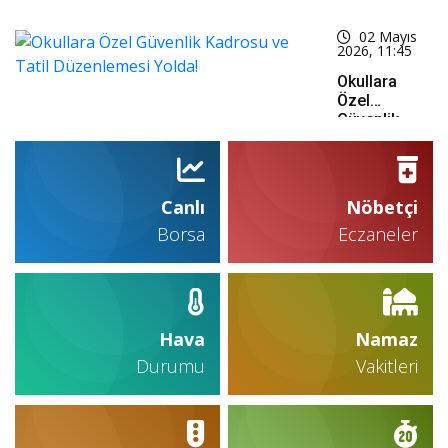
Devleşti:
Dev Maçta
02 Mayıs
Scandicci’yi
2026, 11:45
Devirip
Finale
Okullara
Yükseldi
Özel
Güvenlik
Kadrosu Ve
Tatil
Düzenlemesi
Yolda!
Canlı
Nöbetçi
Borsa
Eczaneler
Hava
Namaz
Durumu
Vakitleri