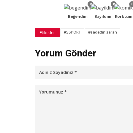
0
0
Beğendim
Bayıldım
Korktum
#SSPORT
#sadettin saran
Etiketler
Yorum Gönder