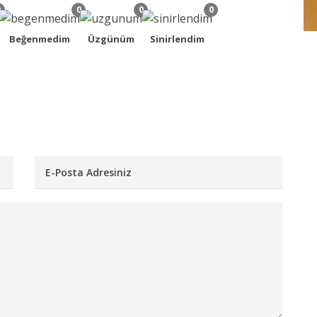
0
0
0
0
Beğenmedim
Üzgünüm
Sinirlendim