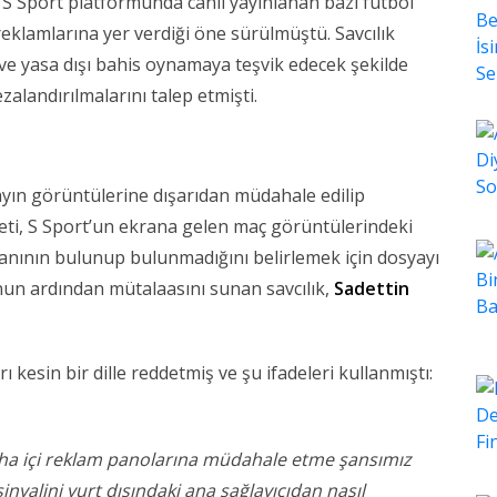
, S Sport platformunda canlı yayınlanan bazı futbol
reklamlarına yer verdiği öne sürülmüştü. Savcılık
ı ve yasa dışı bahis oynamaya teşvik edecek şekilde
zalandırılmalarını talep etmişti.
yayın görüntülerine dışarıdan müdahale edilip
eti, S Sport’un ekrana gelen maç görüntülerindeki
anının bulunup bulunmadığını belirlemek için dosyayı
runun ardından mütalaasını sunan savcılık,
Sadettin
kesin bir dille reddetmiş ve şu ifadeleri kullanmıştı:
aha içi reklam panolarına müdahale etme şansımız
inyalini yurt dışındaki ana sağlayıcıdan nasıl