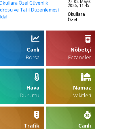
02 Mayıs
Scandicci’yi
2026, 11:45
Devirip
Okullara
Finale
Özel
Yükseldi
Güvenlik
Kadrosu Ve
Tatil
Düzenlemesi
Yolda!
Canlı
Nöbetçi
Borsa
Eczaneler
Hava
Namaz
Durumu
Vakitleri
Trafik
Canlı