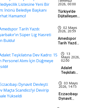
Temmuz
2026, 00:00
Türkiye’de
Dijitalleşen
Belediyecilik
Listesine
02 Mayıs
Yeni Bir
2026, 20:59
İsim: İnönü
Amedspor
Belediye
Tarih Yazdı:
Başkanı
Diyarbakır’ın
Serhat
Süper Lig
Hamamcı!
13
Hasreti Son
Mayıs 2026,
02:00
Buldu!
Adalet
Teşkilatına
Dev
Kadro: 15
03 Mayıs
Bin
2026, 14:15
Personel
Eczacıbaşı
Alımı İçin
Dynavit
Düğmeye
Devleşti:
Basıldı!
Dev Maçta