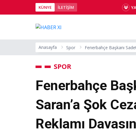
Y
KÜNYE
İLETİŞİM
Anasayfa
Spor
Fenerbahçe Başkanı Sadett
SPOR
Fenerbahçe Başk
Saran’a Şok Ceza
Reklamı Davasınd