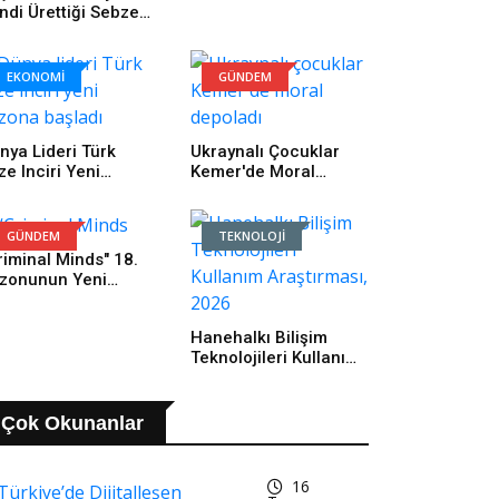
ndi Ürettiği Sebze
 Meyveleri
fralara Ulaştırıyor
EKONOMİ
GÜNDEM
nya Lideri Türk
Ukraynalı Çocuklar
ze Inciri Yeni
Kemer'de Moral
zona Başladı
Depoladı
GÜNDEM
TEKNOLOJİ
riminal Minds" 18.
zonunun Yeni
lümleriyle Ağustos
ı Boyunca
Hanehalkı Bilişim
rşembe Günleri
Teknolojileri Kullanım
30'da FX
Araştırması, 2026
ranlarında
eyicilerle
luşmaya Devam
Çok Okunanlar
iyor!
16