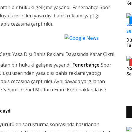
Ke
ratan bir hukuki gelişme yaşandı. Fenerbahçe Spor
Ve
So
uşu üzerinden yasa dışı bahis reklamı yaptığı
pis cezasına çarptırıldı.
Dü
Ta
Se
atan bir hukuki gelişme yaşandı.
Fenerbahçe
Spor
“C
ruluşu üzerinden yasa dışı bahis reklamı yaptığı
Se
Bö
apis cezasına çarptırıldı. Aynı davada yargılanan
Ay
e S-Sport Genel Müdürü Emre Eren hakkında ise
Pe
21.
Ek
İzl
ndaydı
Bu
Ed
n yürütülen soruşturma sonrasında hazırlanan