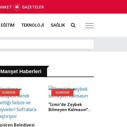
ANKET
GAZETELER
EĞİTİM
TEKNOLOJİ
SAĞLIK
Manşet Haberleri
GÜNDEM
GÜNDEM
“İzmir'de Zeybek
Bilmeyen Kalmasın"
Çağrısı 500 Kişilik
Topluluğa Dönüştü
çiören Belediyesi