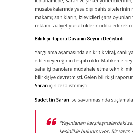
iddianamede, Saran ve şirket yöneticilerinin
müsabakalarında yasa dışı bahis sitelerinin 
makamı; sanıkların, izleyicileri şans oyunlar
reklam faaliyet yürüttüklerini iddia ederek ce
Bilirkişi Raporu Davanın Seyrini Değiştirdi
Yargılama aşamasında en kritik viraj, canlı 
edilemeyeceğinin tespiti oldu. Mahkeme hey
saha içi panolara müdahale etme teknik imk
bilirkişiye devretmişti. Gelen bilirkişi rapo
Saran
için ceza istemişti.
Sadettin Saran
ise savunmasında suçlamaları 
"Yayınlanan karşılaşmalardaki s
kesinlikle bulunmuyor. Biz yayın s