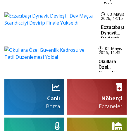
Dev
Kadro: 15
03 Mayıs
Bin
2026, 14:15
Personel
Alımı İçin
Eczacıbaşı
Düğmeye
Dynavit
Basıldı!
Devleşti:
Dev Maçta
02 Mayıs
Scandicci’yi
2026, 11:45
Devirip
Finale
Okullara
Yükseldi
Özel
Güvenlik
Kadrosu Ve
Tatil
Düzenlemesi
Yolda!
Canlı
Nöbetçi
Borsa
Eczaneler