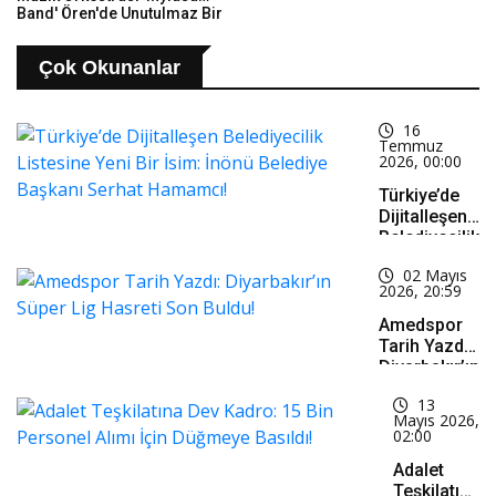
Band' Ören'de Unutulmaz Bir
Konser Verdi
Çok Okunanlar
16
Temmuz
2026, 00:00
Türkiye’de
Dijitalleşen
Belediyecilik
Listesine
02 Mayıs
Yeni Bir
2026, 20:59
İsim: İnönü
Belediye
Amedspor
Başkanı
Tarih Yazdı:
Serhat
Diyarbakır’ın
Hamamcı!
Süper Lig
13
Hasreti Son
Mayıs 2026,
Buldu!
02:00
Adalet
Teşkilatına