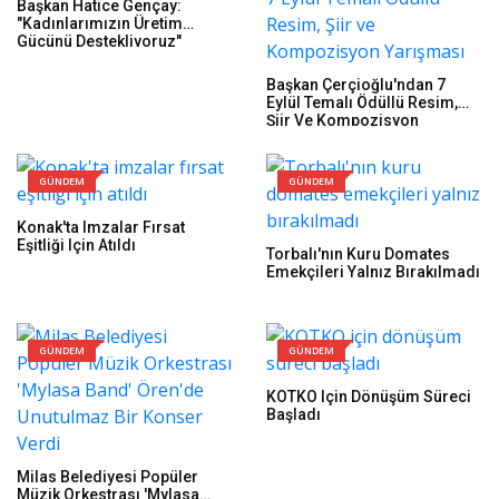
Başkan Hatice Gençay:
"Kadınlarımızın Üretim
Gücünü Destekliyoruz"
Başkan Çerçioğlu'ndan 7
Eylül Temalı Ödüllü Resim,
Şiir Ve Kompozisyon
Yarışması
GÜNDEM
GÜNDEM
Konak'ta Imzalar Fırsat
Eşitliği Için Atıldı
Torbalı'nın Kuru Domates
Emekçileri Yalnız Bırakılmadı
GÜNDEM
GÜNDEM
KOTKO Için Dönüşüm Süreci
Başladı
Milas Belediyesi Popüler
Müzik Orkestrası 'Mylasa