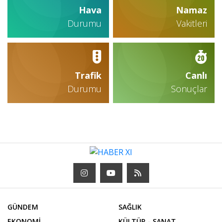
Hava
Namaz
Durumu
Vakitleri
Trafik
Canlı
Durumu
Sonuçlar
GÜNDEM
SAĞLIK
EKONOMİ
KÜLTÜR - SANAT