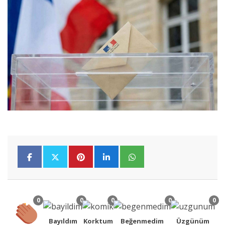
0
0
0
0
0
Bayıldım
Korktum
Beğenmedim
Üzgünüm