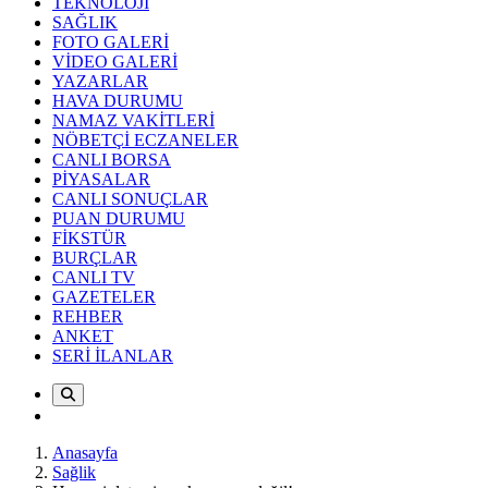
TEKNOLOJİ
SAĞLIK
FOTO GALERİ
VİDEO GALERİ
YAZARLAR
HAVA DURUMU
NAMAZ VAKİTLERİ
NÖBETÇİ ECZANELER
CANLI BORSA
PİYASALAR
CANLI SONUÇLAR
PUAN DURUMU
FİKSTÜR
BURÇLAR
CANLI TV
GAZETELER
REHBER
ANKET
SERİ İLANLAR
Anasayfa
Sağlik