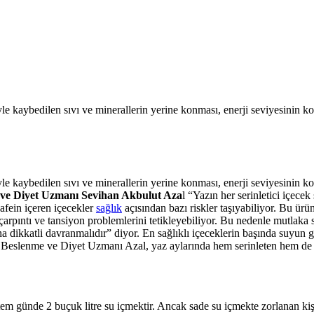
yle kaybedilen sıvı ve minerallerin yerine konması, enerji seviyesinin 
yle kaybedilen sıvı ve minerallerin yerine konması, enerji seviyesinin 
ve Diyet Uzmanı Sevihan Akbulut Aza
l “Yazın her serinletici içecek
kafein içeren içecekler
sağlık
açısından bazı riskler taşıyabiliyor. Bu ürü
 çarpıntı ve tansiyon problemlerini tetikleyebiliyor. Bu nedenle mutlaka s
a dikkatli davranmalıdır” diyor. En sağlıklı içeceklerin başında suyun g
or. Beslenme ve Diyet Uzmanı Azal, yaz aylarında hem serinleten hem de s
 günde 2 buçuk litre su içmektir. Ancak sade su içmekte zorlanan kişiler