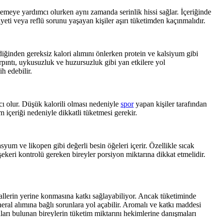
klemeye yardımcı olurken aynı zamanda serinlik hissi sağlar. İçeriğinde
eti veya reflü sorunu yaşayan kişiler aşırı tüketimden kaçınmalıdır.
mediğinden gereksiz kalori alımını önlerken protein ve kalsiyum gibi
çarpıntı, uykusuzluk ve huzursuzluk gibi yan etkilere yol
ih edebilir.
ı olur. Düşük kalorili olması nedeniyle
spor
yapan kişiler tarafından
m içeriği nedeniyle dikkatli tüketmesi gerekir.
yum ve likopen gibi değerli besin öğeleri içerir. Özellikle sıcak
 şekeri kontrolü gereken bireyler porsiyon miktarına dikkat etmelidir.
llerin yerine konmasına katkı sağlayabiliyor. Ancak tüketiminde
neral alımına bağlı sorunlara yol açabilir. Aromalı ve katkı maddesi
arı bulunan bireylerin tüketim miktarını hekimlerine danışmaları