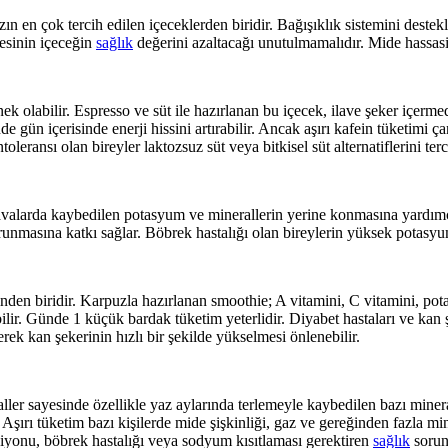
ın en çok tercih edilen içeceklerden biridir. Bağışıklık sistemini deste
esinin içeceğin
sağlık
değerini azaltacağı unutulmamalıdır. Mide hassasiy
enek olabilir. Espresso ve süt ile hazırlanan bu içecek, ilave şeker içer
de gün içerisinde enerji hissini artırabilir. Ancak aşırı kafein tüketimi 
eransı olan bireyler laktozsuz süt veya bitkisel süt alternatiflerini terc
 havalarda kaybedilen potasyum ve minerallerin yerine konmasına yardımc
orunmasına katkı sağlar. Böbrek hastalığı olan bireylerin yüksek potasyu
en biridir. Karpuzla hazırlanan smoothie; A vitamini, C vitamini, potas
abilir. Günde 1 küçük bardak tüketim yeterlidir. Diyabet hastaları ve kan
rek kan şekerinin hızlı bir şekilde yükselmesi önlenebilir.
er sayesinde özellikle yaz aylarında terlemeyle kaybedilen bazı minera
 Aşırı tüketim bazı kişilerde mide şişkinliği, gaz ve gereğinden fazla mi
nsiyonu, böbrek hastalığı veya sodyum kısıtlaması gerektiren
sağlık
sorunl