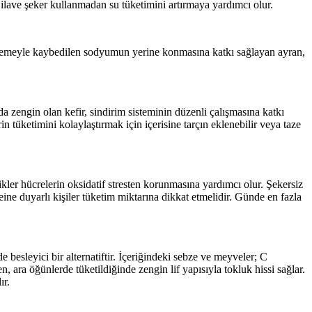
, ilave şeker kullanmadan su tüketimini artırmaya yardımcı olur.
 terlemeyle kaybedilen sodyumun yerine konmasına katkı sağlayan ayran,
 da zengin olan kefir, sindirim sisteminin düzenli çalışmasına katkı
in tüketimini kolaylaştırmak için içerisine tarçın eklenebilir veya taze
ikler hücrelerin oksidatif stresten korunmasına yardımcı olur. Şekersiz
feine duyarlı kişiler tüketim miktarına dikkat etmelidir. Günde en fazla
 besleyici bir alternatiftir. İçeriğindeki sebze ve meyveler; C
n, ara öğünlerde tüketildiğinde zengin lif yapısıyla tokluk hissi sağlar.
ır.