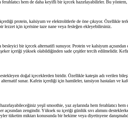
a ferahlatıcı hem de daha keyifli bir içecek hazırlayabilirler. Bu yöntem
içerdiği protein, kalsiyum ve elektrolitlerle de öne çıkıyor. Özellikle
bir lezzet için içerisine taze nane veya fesleğen ekleyebilirsiniz.
a besleyici bir içecek alternatifi sunuyor. Protein ve kalsiyum açısından
eker içeriği yüksek olabildiğinden sade çeşitler tercih edilmelidir. Kefir
tekleyen doğal içeceklerden biridir. Özellikle kateşin adı verilen bileş
 alternatif sunar. Kafein içerdiği için hamileler, tansiyon hastaları ve ka
hazırlayabileceğiniz yeşil smoothie, yaz aylarında hem ferahlatıcı hem de
ler açısından zengindir. Yüksek su içeriği günlük sıvı alımını desteklerke
eyler tüketim miktarı konusunda bir hekime veya diyetisyene danışmalıd