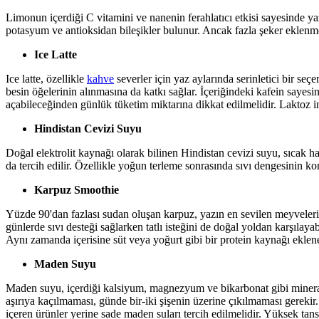
Limonun içerdiği C vitamini ve nanenin ferahlatıcı etkisi sayesinde yaz
potasyum ve antioksidan bileşikler bulunur. Ancak fazla şeker eklenm
Ice Latte
Ice latte, özellikle
kahve
severler için yaz aylarında serinletici bir seç
besin öğelerinin alınmasına da katkı sağlar. İçeriğindeki kafein sayesin
açabileceğinden günlük tüketim miktarına dikkat edilmelidir. Laktoz intol
Hindistan Cevizi Suyu
Doğal elektrolit kaynağı olarak bilinen Hindistan cevizi suyu, sıcak
da tercih edilir. Özellikle yoğun terleme sonrasında sıvı dengesinin k
Karpuz Smoothie
Yüzde 90'dan fazlası sudan oluşan karpuz, yazın en sevilen meyvelerind
günlerde sıvı desteği sağlarken tatlı isteğini de doğal yoldan karşılay
Aynı zamanda içerisine süt veya yoğurt gibi bir protein kaynağı eklene
Maden Suyu
Maden suyu, içerdiği kalsiyum, magnezyum ve bikarbonat gibi minerall
aşırıya kaçılmaması, günde bir-iki şişenin üzerine çıkılmaması gerekir.
içeren ürünler yerine sade maden suları tercih edilmelidir. Yüksek ta