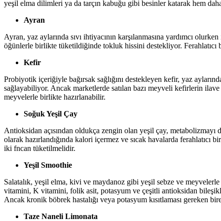
yeşil elma dilimleri ya da tarçın kabuğu gibi besinler katarak hem dah
Ayran
Ayran, yaz aylarında sıvı ihtiyacının karşılanmasına yardımcı olurken 
öğünlerle birlikte tüketildiğinde tokluk hissini destekliyor. Ferahlatıcı 
Kefir
Probiyotik içeriğiyle bağırsak sağlığını destekleyen kefir, yaz aylarınd
sağlayabiliyor. Ancak marketlerde satılan bazı meyveli kefirlerin ilave ş
meyvelerle birlikte hazırlanabilir.
Soğuk Yeşil Çay
Antioksidan açısından oldukça zengin olan yeşil çay, metabolizmayı des
olarak hazırlandığında kalori içermez ve sıcak havalarda ferahlatıcı bir
iki fncan tüketilmelidir.
Yeşil Smoothie
Salatalık, yeşil elma, kivi ve maydanoz gibi yeşil sebze ve meyvelerle 
vitamini, K vitamini, folik asit, potasyum ve çeşitli antioksidan bileşik
Ancak kronik böbrek hastalığı veya potasyum kısıtlaması gereken bir
Taze Naneli Limonata