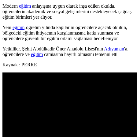
Modern
eğitim
anlayışına uygun olarak inşa edilen okulda,
öğrencilerin akademik ve sosyal gelişimlerini destekleyecek çağdaş
eğitim birimleri yer alıyor.
Yeni
eğitim
-öğretim yılında kapılarını öğrencilere açacak okulun,
bölgedeki eğitim ihtiyacının karşılanmasına katkı sunması ve
öğrencilere güvenli bir eğitim ortamı sağlaması hedefleniyor.
Yetkililer, Şehit Abdülkadir Öner Anadolu Lisesi'nin
Adıyaman
'a,
öğrencilere ve
eğitim
camiasına hayırlı olmasını temenni etti.
Kaynak : PERRE