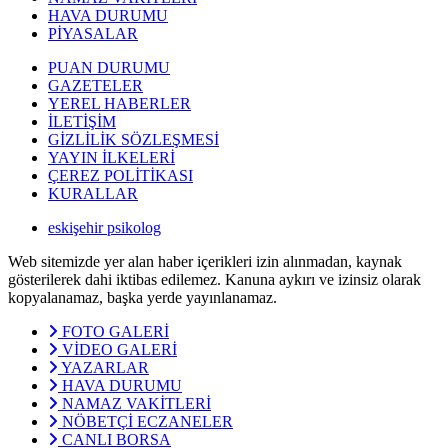
HAVA DURUMU
PİYASALAR
PUAN DURUMU
GAZETELER
YEREL HABERLER
İLETİŞİM
GİZLİLİK SÖZLEŞMESİ
YAYIN İLKELERİ
ÇEREZ POLİTİKASI
KURALLAR
eskişehir psikolog
Web sitemizde yer alan haber içerikleri izin alınmadan, kaynak
gösterilerek dahi iktibas edilemez. Kanuna aykırı ve izinsiz olarak
kopyalanamaz, başka yerde yayınlanamaz.
FOTO GALERİ
VİDEO GALERİ
YAZARLAR
HAVA DURUMU
NAMAZ VAKİTLERİ
NÖBETÇİ ECZANELER
CANLI BORSA