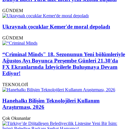
GÜNDEM
Ukraynalı çocuklar Kemer'de moral depoladı
GÜNDEM
“Criminal Minds" 18. Sezonunun Yeni bölümleriyle
Ağustos Ayı Boyunca Perşembe Günleri 21.30'da
FX Ekranlarında İzleyicilerle Buluşmaya Devam
Ediyor!
TEKNOLOJİ
Hanehalkı Bilişim Teknolojileri Kullanım
Araştırması, 2026
Çok Okunanlar