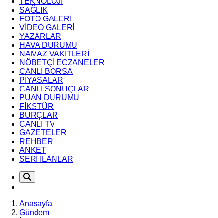
TEKNOLOJİ
SAĞLIK
FOTO GALERİ
VİDEO GALERİ
YAZARLAR
HAVA DURUMU
NAMAZ VAKİTLERİ
NÖBETÇİ ECZANELER
CANLI BORSA
PİYASALAR
CANLI SONUÇLAR
PUAN DURUMU
FİKSTÜR
BURÇLAR
CANLI TV
GAZETELER
REHBER
ANKET
SERİ İLANLAR
Anasayfa
Gündem