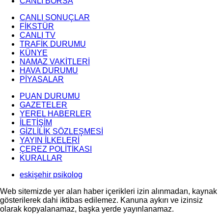
CANLI BORSA
CANLI SONUÇLAR
FİKSTÜR
CANLI TV
TRAFİK DURUMU
KÜNYE
NAMAZ VAKİTLERİ
HAVA DURUMU
PİYASALAR
PUAN DURUMU
GAZETELER
YEREL HABERLER
İLETİŞİM
GİZLİLİK SÖZLEŞMESİ
YAYIN İLKELERİ
ÇEREZ POLİTİKASI
KURALLAR
eskişehir psikolog
Web sitemizde yer alan haber içerikleri izin alınmadan, kaynak
gösterilerek dahi iktibas edilemez. Kanuna aykırı ve izinsiz
olarak kopyalanamaz, başka yerde yayınlanamaz.