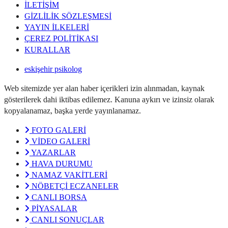
İLETİŞİM
GİZLİLİK SÖZLEŞMESİ
YAYIN İLKELERİ
ÇEREZ POLİTİKASI
KURALLAR
eskişehir psikolog
Web sitemizde yer alan haber içerikleri izin alınmadan, kaynak
gösterilerek dahi iktibas edilemez. Kanuna aykırı ve izinsiz olarak
kopyalanamaz, başka yerde yayınlanamaz.
FOTO GALERİ
VİDEO GALERİ
YAZARLAR
HAVA DURUMU
NAMAZ VAKİTLERİ
NÖBETÇİ ECZANELER
CANLI BORSA
PİYASALAR
CANLI SONUÇLAR