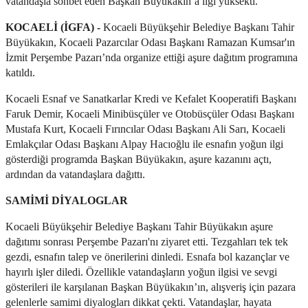
vatandaşla sohbet eden Başkan Büyükakın’a ilgi yüksekti.
KOCAELİ (İGFA) -
Kocaeli Büyükşehir Belediye Başkanı Tahir
Büyükakın, Kocaeli Pazarcılar Odası Başkanı Ramazan Kumsar'ın
İzmit Perşembe Pazarı’nda organize ettiği aşure dağıtım programına
katıldı.
Kocaeli Esnaf ve Sanatkarlar Kredi ve Kefalet Kooperatifi Başkanı
Faruk Demir, Kocaeli Minibüsçüler ve Otobüsçüler Odası Başkanı
Mustafa Kurt, Kocaeli Fırıncılar Odası Başkanı Ali Sarı, Kocaeli
Emlakçılar Odası Başkanı Alpay Hacıoğlu ile esnafın yoğun ilgi
gösterdiği programda Başkan Büyükakın, aşure kazanını açtı,
ardından da vatandaşlara dağıttı.
SAMİMİ DİYALOGLAR
Kocaeli Büyükşehir Belediye Başkanı Tahir Büyükakın aşure
dağıtımı sonrası Perşembe Pazarı'nı ziyaret etti. Tezgahları tek tek
gezdi, esnafın talep ve önerilerini dinledi. Esnafa bol kazançlar ve
hayırlı işler diledi. Özellikle vatandaşların yoğun ilgisi ve sevgi
gösterileri ile karşılanan Başkan Büyükakın’ın, alışveriş için pazara
gelenlerle samimi diyalogları dikkat çekti. Vatandaşlar, hayata