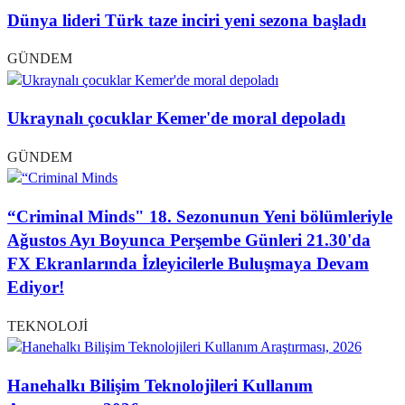
Dünya lideri Türk taze inciri yeni sezona başladı
GÜNDEM
Ukraynalı çocuklar Kemer'de moral depoladı
GÜNDEM
“Criminal Minds" 18. Sezonunun Yeni bölümleriyle
Ağustos Ayı Boyunca Perşembe Günleri 21.30'da
FX Ekranlarında İzleyicilerle Buluşmaya Devam
Ediyor!
TEKNOLOJİ
Hanehalkı Bilişim Teknolojileri Kullanım