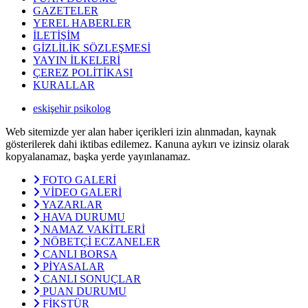
GAZETELER
YEREL HABERLER
İLETİŞİM
GİZLİLİK SÖZLEŞMESİ
YAYIN İLKELERİ
ÇEREZ POLİTİKASI
KURALLAR
eskişehir psikolog
Web sitemizde yer alan haber içerikleri izin alınmadan, kaynak
gösterilerek dahi iktibas edilemez. Kanuna aykırı ve izinsiz olarak
kopyalanamaz, başka yerde yayınlanamaz.
FOTO GALERİ
VİDEO GALERİ
YAZARLAR
HAVA DURUMU
NAMAZ VAKİTLERİ
NÖBETÇİ ECZANELER
CANLI BORSA
PİYASALAR
CANLI SONUÇLAR
PUAN DURUMU
FİKSTÜR