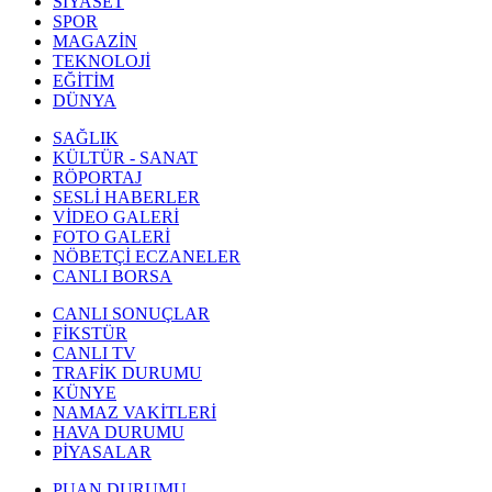
SİYASET
SPOR
MAGAZİN
TEKNOLOJİ
EĞİTİM
DÜNYA
SAĞLIK
KÜLTÜR - SANAT
RÖPORTAJ
SESLİ HABERLER
VİDEO GALERİ
FOTO GALERİ
NÖBETÇİ ECZANELER
CANLI BORSA
CANLI SONUÇLAR
FİKSTÜR
CANLI TV
TRAFİK DURUMU
KÜNYE
NAMAZ VAKİTLERİ
HAVA DURUMU
PİYASALAR
PUAN DURUMU