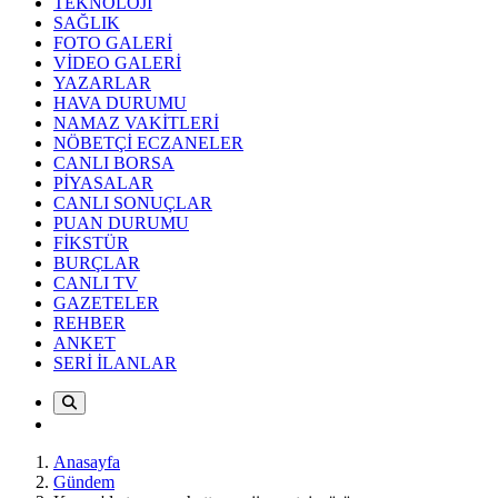
TEKNOLOJİ
SAĞLIK
FOTO GALERİ
VİDEO GALERİ
YAZARLAR
HAVA DURUMU
NAMAZ VAKİTLERİ
NÖBETÇİ ECZANELER
CANLI BORSA
PİYASALAR
CANLI SONUÇLAR
PUAN DURUMU
FİKSTÜR
BURÇLAR
CANLI TV
GAZETELER
REHBER
ANKET
SERİ İLANLAR
Anasayfa
Gündem