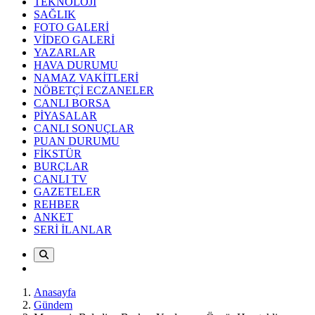
TEKNOLOJİ
SAĞLIK
FOTO GALERİ
VİDEO GALERİ
YAZARLAR
HAVA DURUMU
NAMAZ VAKİTLERİ
NÖBETÇİ ECZANELER
CANLI BORSA
PİYASALAR
CANLI SONUÇLAR
PUAN DURUMU
FİKSTÜR
BURÇLAR
CANLI TV
GAZETELER
REHBER
ANKET
SERİ İLANLAR
Anasayfa
Gündem