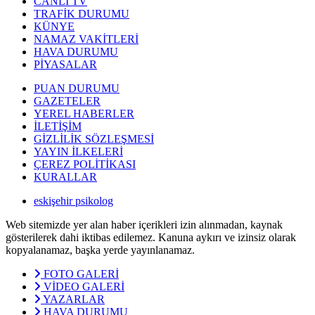
CANLI TV
TRAFİK DURUMU
KÜNYE
NAMAZ VAKİTLERİ
HAVA DURUMU
PİYASALAR
PUAN DURUMU
GAZETELER
YEREL HABERLER
İLETİŞİM
GİZLİLİK SÖZLEŞMESİ
YAYIN İLKELERİ
ÇEREZ POLİTİKASI
KURALLAR
eskişehir psikolog
Web sitemizde yer alan haber içerikleri izin alınmadan, kaynak
gösterilerek dahi iktibas edilemez. Kanuna aykırı ve izinsiz olarak
kopyalanamaz, başka yerde yayınlanamaz.
FOTO GALERİ
VİDEO GALERİ
YAZARLAR
HAVA DURUMU