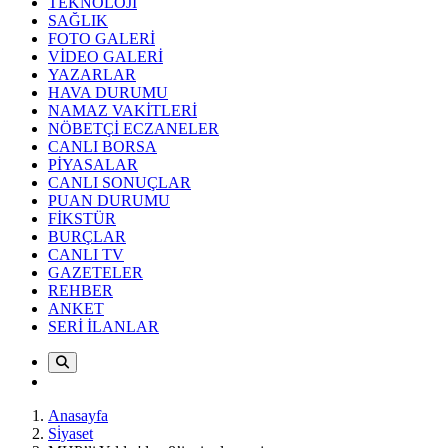
TEKNOLOJİ
SAĞLIK
FOTO GALERİ
VİDEO GALERİ
YAZARLAR
HAVA DURUMU
NAMAZ VAKİTLERİ
NÖBETÇİ ECZANELER
CANLI BORSA
PİYASALAR
CANLI SONUÇLAR
PUAN DURUMU
FİKSTÜR
BURÇLAR
CANLI TV
GAZETELER
REHBER
ANKET
SERİ İLANLAR
Anasayfa
Si̇yaset