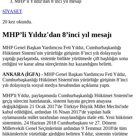
MHP’li Yıldız'dan 8’inci yıl mesajı
SİYASET
20 kez okundu.
MHP’li Yıldız'dan 8’inci yıl mesajı
MHP Genel Başkan Yardımcısı Feti Yıldız, Cumhurbaşkanlığı
Hükümet Sistemi’nin yürürlüğe girişinin 8’inci yılı dolayısıyla
yaptığı paylaşımda, sistemle birlikte yürütmede çift başlılığın sona
erdiğini ve karar alma süreçlerinin hız kazandığını belirtti.
ANKARA (İGFA) -
MHP Genel Başkan Yardımcısı Feti Yıldız,
Cumhurbaşkanlığı Hükümet Sistemi'nin yürürlüğe girişinin 8’inci
yılı dolayısıyla sosyal medya hesabından açıklama yaptı.
MHP'li Yıldız, paylaşımında Cumhurbaşkanlığı Hükümet Sistemi'ne
geçiş sürecini hatırlatarak, sistemi hayata geçiren anayasa
değişikliğinin 21 Ocak 2017'de Türkiye Büyük Millet Meclisi'nde
kabul edildiğini, ardından 16 Nisan 2017'de yapılan halk
oylamasında millet tarafından onaylandığını ifade etti. Yeni hükümet
sisteminin, 24 Haziran 2018 Cumhurbaşkanı ve 27. Dönem
Milletvekili Genel Seçimlerinin ardından 9 Temmuz 2018'de tüm
hükümleriyle yürürlüğe girdiğini belirten Yıldız, sistemin yürütme