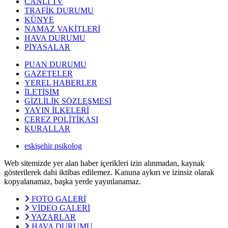
CANLI TV
TRAFİK DURUMU
KÜNYE
NAMAZ VAKİTLERİ
HAVA DURUMU
PİYASALAR
PUAN DURUMU
GAZETELER
YEREL HABERLER
İLETİŞİM
GİZLİLİK SÖZLEŞMESİ
YAYIN İLKELERİ
ÇEREZ POLİTİKASI
KURALLAR
eskişehir psikolog
Web sitemizde yer alan haber içerikleri izin alınmadan, kaynak
gösterilerek dahi iktibas edilemez. Kanuna aykırı ve izinsiz olarak
kopyalanamaz, başka yerde yayınlanamaz.
FOTO GALERİ
VİDEO GALERİ
YAZARLAR
HAVA DURUMU