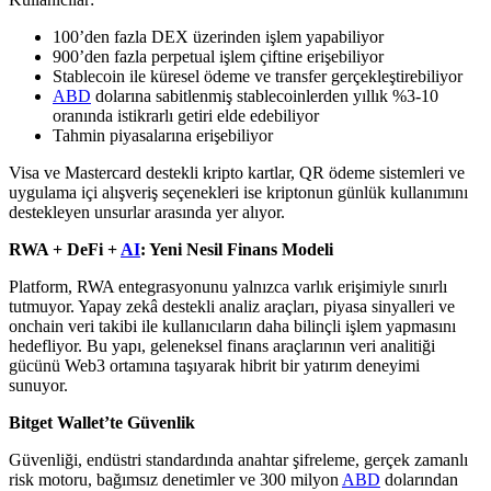
100’den fazla DEX üzerinden işlem yapabiliyor
900’den fazla perpetual işlem çiftine erişebiliyor
Stablecoin ile küresel ödeme ve transfer gerçekleştirebiliyor
ABD
dolarına sabitlenmiş stablecoinlerden yıllık %3-10
oranında istikrarlı getiri elde edebiliyor
Tahmin piyasalarına erişebiliyor
Visa ve Mastercard destekli kripto kartlar, QR ödeme sistemleri ve
uygulama içi alışveriş seçenekleri ise kriptonun günlük kullanımını
destekleyen unsurlar arasında yer alıyor.
RWA + DeFi +
AI
: Yeni Nesil Finans Modeli
Platform, RWA entegrasyonunu yalnızca varlık erişimiyle sınırlı
tutmuyor. Yapay zekâ destekli analiz araçları, piyasa sinyalleri ve
onchain veri takibi ile kullanıcıların daha bilinçli işlem yapmasını
hedefliyor. Bu yapı, geleneksel finans araçlarının veri analitiği
gücünü Web3 ortamına taşıyarak hibrit bir yatırım deneyimi
sunuyor.
Bitget Wallet’te Güvenlik
Güvenliği, endüstri standardında anahtar şifreleme, gerçek zamanlı
risk motoru, bağımsız denetimler ve 300 milyon
ABD
dolarından