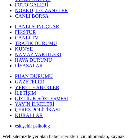
FOTO GALERİ
NÖBETÇİ ECZANELER
CANLI BORSA
CANLI SONUÇLAR
FİKSTÜR
CANLI TV
TRAFİK DURUMU
KÜNYE
NAMAZ VAKİTLERİ
HAVA DURUMU
PİYASALAR
PUAN DURUMU
GAZETELER
YEREL HABERLER
İLETİŞİM
GİZLİLİK SÖZLEŞMESİ
YAYIN İLKELERİ
ÇEREZ POLİTİKASI
KURALLAR
eskişehir psikolog
Web sitemizde yer alan haber içerikleri izin alınmadan, kaynak