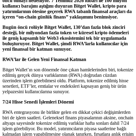
öncü olmayı hedefliyor. 7 Temmuz 2026 itibari ile 100 milyon
kullanıcı barajını aştığını duyuran Bitget Wallet, kripto para
yatırımlarının ötesine geçerek RWA tabanlı finansal araçları da
içeren “on-chain günlük finans” yaklaşımını benimsiyor.
Bugün öncü rolüyle Bitget Wallet, 130’dan fazla blok zinciri
desteği, bir milyondan fazla token ve küresel kripto ödemeleri
ile geniş kapsamlı bir Web3 ekosistemini tek bir uygulamada
buluşturuyor. Bitget Wallet, şimdi RWA’larla kullanıcılar için
yeni finansal bir katman sunuyor.
RWA’lar ile Gelen Yeni Finansal Katman
Bitget Wallet’ın son dönemde öne çıkan hamlelerinden biri, tokenize
edilmiş gerçek dünya varlıklarının (RWA) doğrudan cüzdan
üzerinden işlem görebilmesi oldu. Platform, tokenize edilmiş hisse
senetleri, ETF’ler, emtialar ve endeksleri kapsayan geniş bir ürün
yelpazesini kullanıcılarına sunuyor.
7/24 Hisse Senedi İşlemleri Dönemi
RWA entegrasyonu ile birlikte gelen en dikkat çekici değişimlerden
biri de işlem saatleri. Geleneksel finans piyasalarının aksine, onchain
altyapı sayesinde tokenize edilmiş varlıklar hafta sonları dahil 7/24
işlem görebiliyor. Bu model, yatırımcıların piyasa saatlerine bağlı
kalmadan işlem yapabilmesine olanak tanırken, fırsatlara anlık erişim