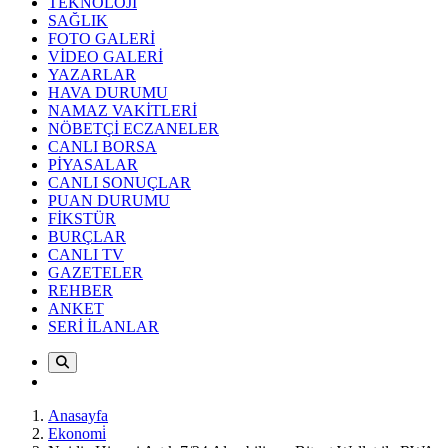
TEKNOLOJİ
SAĞLIK
FOTO GALERİ
VİDEO GALERİ
YAZARLAR
HAVA DURUMU
NAMAZ VAKİTLERİ
NÖBETÇİ ECZANELER
CANLI BORSA
PİYASALAR
CANLI SONUÇLAR
PUAN DURUMU
FİKSTÜR
BURÇLAR
CANLI TV
GAZETELER
REHBER
ANKET
SERİ İLANLAR
Anasayfa
Ekonomi̇