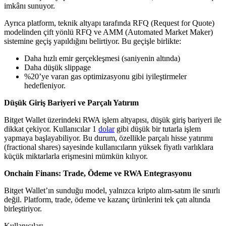
imkânı sunuyor.
Ayrıca platform, teknik altyapı tarafında RFQ (Request for Quote)
modelinden çift yönlü RFQ ve AMM (Automated Market Maker)
sistemine geçiş yapıldığını belirtiyor. Bu geçişle birlikte:
Daha hızlı emir gerçekleşmesi (saniyenin altında)
Daha düşük slippage
%20’ye varan gas optimizasyonu gibi iyileştirmeler
hedefleniyor.
Düşük Giriş Bariyeri ve Parçalı Yatırım
Bitget Wallet üzerindeki RWA işlem altyapısı, düşük giriş bariyeri ile
dikkat çekiyor. Kullanıcılar 1
dolar
gibi düşük bir tutarla işlem
yapmaya başlayabiliyor. Bu durum, özellikle parçalı hisse yatırımı
(fractional shares) sayesinde kullanıcıların yüksek fiyatlı varlıklara
küçük miktarlarla erişmesini mümkün kılıyor.
Onchain Finans: Trade, Ödeme ve RWA Entegrasyonu
Bitget Wallet’ın sunduğu model, yalnızca kripto alım-satım ile sınırlı
değil. Platform, trade, ödeme ve kazanç ürünlerini tek çatı altında
birleştiriyor.
Kullanıcılar: