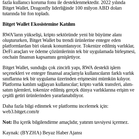
fazla kullanıcı koruma fonu ile desteklenmektedir. 2022 yılında
Bitget Wallet, Dragonfly liderliğinde 100 milyon ABD doları
tutarında bir fon topladı.
Bitget Wallet Ekosistemine Katılım
RWA’ların yükselişi, kripto sektöründe yeni bir büyüme alanı
oluştururken, Bitget Wallet bu trendi ürünlerine entegre eden
platformlardan biri olarak konumlanıyor. Tokenize edilmiş varlıklar,
DeFi araçları ve ödeme çözümlerinin tek bir uygulamada birleşmesi,
onchain finansın kapsamını genişletiyor.
Bitget Wallet, sunduğu çok zincirli yapı, RWA destekli işlem
seçenekleri ve entegre finansal araçlarıyla kullanıcıların farklı varlık
sınıflarına tek bir uygulama üzerinden erişmesini mümkün kılıyor.
Platforma katılım sağlayan kullanıcılar; kripto varlık transferi, alım-
satım işlemleri, tokenize edilmiş gerçek dünya varlıklarına erişim ve
çeşitli getiri ürünlerinden yararlanabiliyor.
Daha fazla bilgi edinmek ve platformu incelemek için:
web3.bitget.com/tr
Not:
Bu içerik bilgilendirme amaçlıdır, yatırım tavsiyesi içermez.
Kaynak: (BYZHA) Beyaz Haber Ajansı