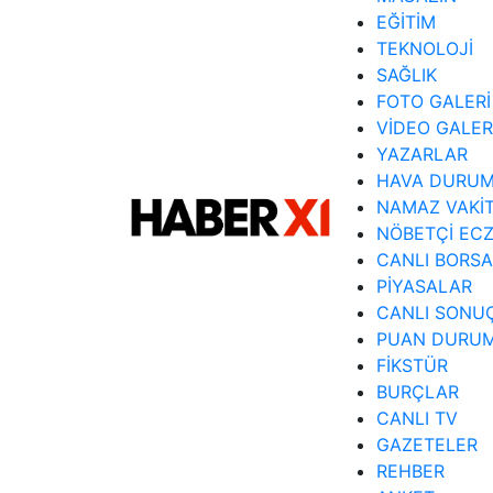
EĞİTİM
TEKNOLOJİ
SAĞLIK
FOTO GALERİ
VİDEO GALER
YAZARLAR
HAVA DURU
NAMAZ VAKİT
NÖBETÇİ EC
CANLI BORSA
PİYASALAR
CANLI SONU
PUAN DURU
FİKSTÜR
BURÇLAR
CANLI TV
GAZETELER
REHBER