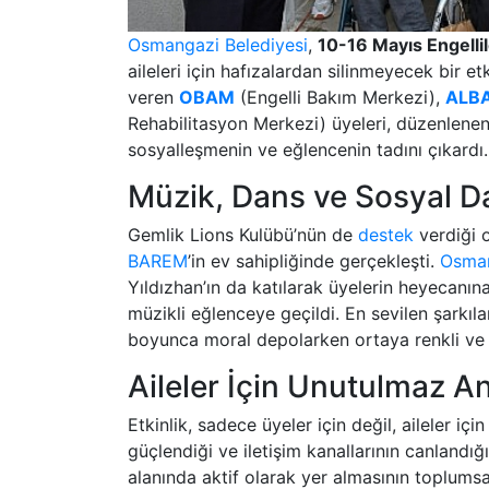
Osmangazi Belediyesi
,
10-16 Mayıs Engellil
aileleri için hafızalardan silinmeyecek bir e
veren
OBAM
(Engelli Bakım Merkezi),
ALB
Rehabilitasyon Merkezi) üyeleri, düzenlenen
sosyalleşmenin ve eğlencenin tadını çıkardı.
Müzik, Dans ve Sosyal D
Gemlik Lions Kulübü’nün de
destek
verdiği 
BAREM
’in ev sahipliğinde gerçekleşti.
Osman
Yıldızhan’ın da katılarak üyelerin heyecanın
müzikli eğlenceye geçildi. En sevilen şarkıla
boyunca moral depolarken ortaya renkli ve 
Aileler İçin Unutulmaz An
Etkinlik, sadece üyeler için değil, aileler içi
güçlendiği ve iletişim kanallarının canlandı
alanında aktif olarak yer almasının toplumsa