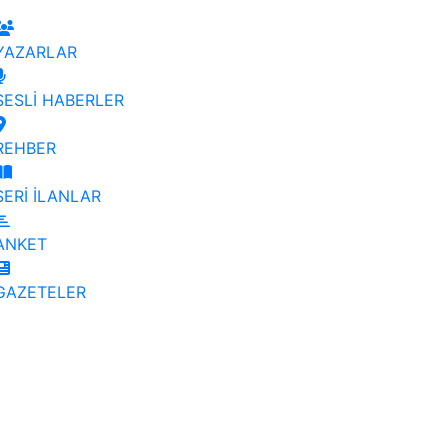
YAZARLAR
SESLİ HABERLER
REHBER
SERİ İLANLAR
ANKET
GAZETELER