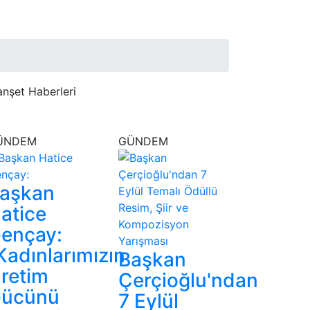
nşet Haberleri
ÜNDEM
GÜNDEM
aşkan
atice
ençay:
Kadınlarımızın
Başkan
retim
Çerçioğlu'ndan
ücünü
7 Eylül