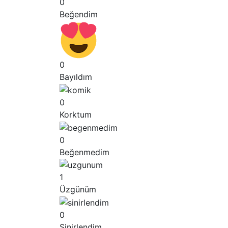
0
Beğendim
0
Bayıldım
0
Korktum
0
Beğenmedim
1
Üzgünüm
0
Sinirlendim