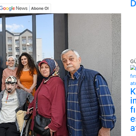
D
G
K
i
f
e
a