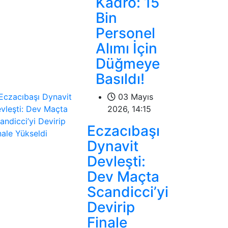
Kadro: 15
Bin
Personel
Alımı İçin
Düğmeye
Basıldı!
03 Mayıs
2026, 14:15
Eczacıbaşı
Dynavit
Devleşti:
Dev Maçta
Scandicci’yi
Devirip
Finale