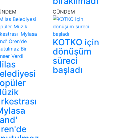
bırakılmadı
ÜNDEM
GÜNDEM
KOTKO için
dönüşüm
süreci
ilas
başladı
elediyesi
opüler
üzik
rkestrası
Mylasa
and'
ren'de