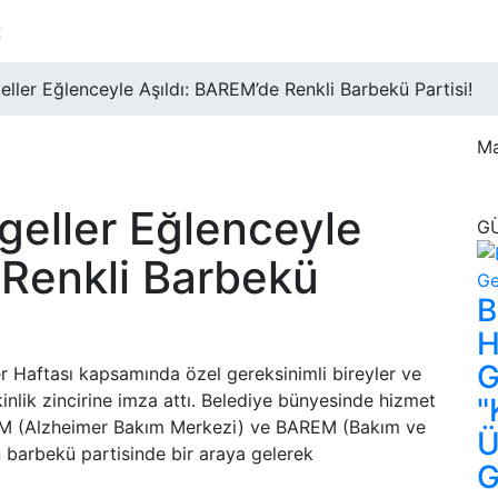
R
ller Eğlenceyle Aşıldı: BAREM’de Renkli Barbekü Partisi!
Ma
eller Eğlenceyle
G
 Renkli Barbekü
B
H
G
r Haftası kapsamında özel gereksinimli bireyler ve
tkinlik zincirine imza attı. Belediye bünyesinde hizmet
"
AM (Alzheimer Bakım Merkezi) ve BAREM (Bakım ve
Ü
 barbekü partisinde bir araya gelerek
G