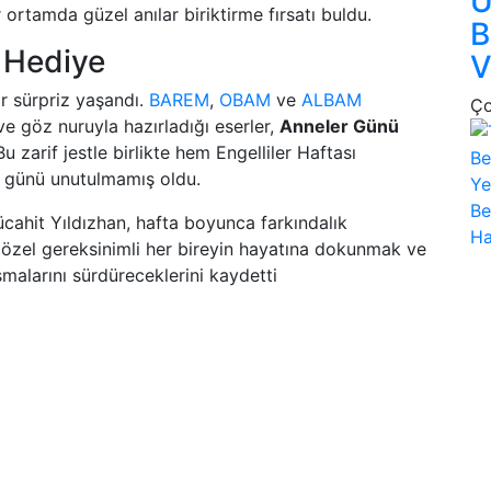
U
r ortamda güzel anılar biriktirme fırsatı buldu.
B
 Hediye
V
r sürpriz yaşandı.
BAREM
,
OBAM
ve
ALBAM
Ço
e göz nuruyla hazırladığı eserler,
Anneler Günü
Bu zarif jestle birlikte hem Engelliler Haftası
l günü unutulmamış oldu.
ahit Yıldızhan, hafta boyunca farkındalık
 özel gereksinimli her bireyin hayatına dokunmak ve
malarını sürdüreceklerini kaydetti