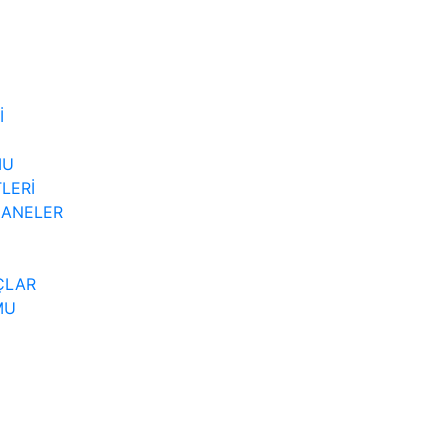
İ
MU
LERİ
ZANELER
ÇLAR
MU