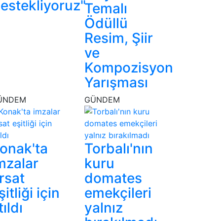
estekliyoruz"
Temalı
Ödüllü
Resim, Şiir
ve
Kompozisyon
Yarışması
ÜNDEM
GÜNDEM
onak'ta
Torbalı'nın
mzalar
kuru
ırsat
domates
şitliği için
emekçileri
tıldı
yalnız