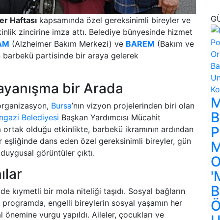
G
er Haftası
kapsamında özel gereksinimli bireyler ve
tkinlik zincirine imza attı. Belediye bünyesinde hizmet
AM
(Alzheimer Bakım Merkezi) ve
BAREM
(Bakım ve
 barbekü partisinde bir araya gelerek
ayanışma bir Arada
M
organizasyon,
Bursa
’nın vizyon projelerinden biri olan
B
gazi Belediyesi
Başkan Yardımcısı Mücahit
P
a ortak olduğu etkinlikte, barbekü ikramının ardından
r eşliğinde dans eden özel gereksinimli bireyler, gün
M
duygusal görüntüler çıktı.
O
ılar
'
B
n de kıymetli bir mola niteliği taşıdı. Sosyal bağların
Ö
ğı programda, engelli bireylerin sosyal yaşamın her
l önemine vurgu yapıldı. Aileler, çocukları ve