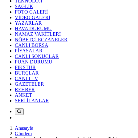
TEKNOLOJİ
SAĞLIK
FOTO GALERİ
VİDEO GALERİ
YAZARLAR
HAVA DURUMU
NAMAZ VAKİTLERİ
NÖBETÇİ ECZANELER
CANLI BORSA
PİYASALAR
CANLI SONUÇLAR
PUAN DURUMU
FİKSTÜR
BURÇLAR
CANLI TV
GAZETELER
REHBER
ANKET
SERİ İLANLAR
Anasayfa
Gündem