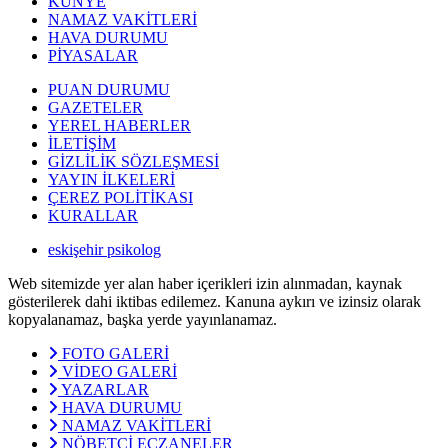
KÜNYE
NAMAZ VAKİTLERİ
HAVA DURUMU
PİYASALAR
PUAN DURUMU
GAZETELER
YEREL HABERLER
İLETİŞİM
GİZLİLİK SÖZLEŞMESİ
YAYIN İLKELERİ
ÇEREZ POLİTİKASI
KURALLAR
eskişehir psikolog
Web sitemizde yer alan haber içerikleri izin alınmadan, kaynak
gösterilerek dahi iktibas edilemez. Kanuna aykırı ve izinsiz olarak
kopyalanamaz, başka yerde yayınlanamaz.
FOTO GALERİ
VİDEO GALERİ
YAZARLAR
HAVA DURUMU
NAMAZ VAKİTLERİ
NÖBETÇİ ECZANELER