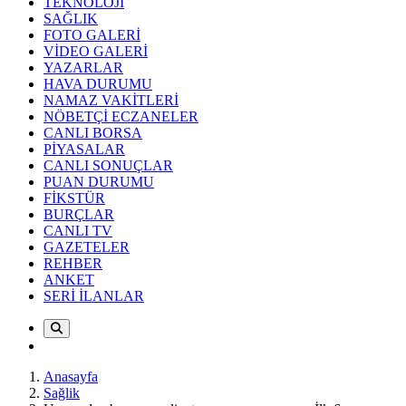
TEKNOLOJİ
SAĞLIK
FOTO GALERİ
VİDEO GALERİ
YAZARLAR
HAVA DURUMU
NAMAZ VAKİTLERİ
NÖBETÇİ ECZANELER
CANLI BORSA
PİYASALAR
CANLI SONUÇLAR
PUAN DURUMU
FİKSTÜR
BURÇLAR
CANLI TV
GAZETELER
REHBER
ANKET
SERİ İLANLAR
Anasayfa
Sağlik