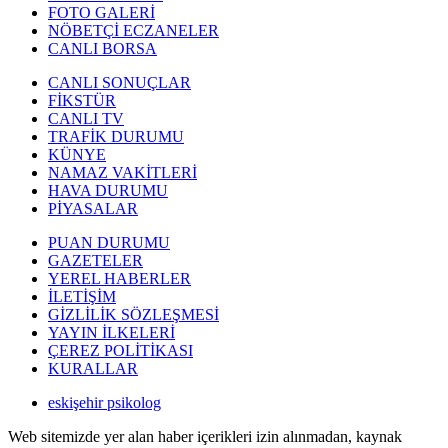
FOTO GALERİ
NÖBETÇİ ECZANELER
CANLI BORSA
CANLI SONUÇLAR
FİKSTÜR
CANLI TV
TRAFİK DURUMU
KÜNYE
NAMAZ VAKİTLERİ
HAVA DURUMU
PİYASALAR
PUAN DURUMU
GAZETELER
YEREL HABERLER
İLETİŞİM
GİZLİLİK SÖZLEŞMESİ
YAYIN İLKELERİ
ÇEREZ POLİTİKASI
KURALLAR
eskişehir psikolog
Web sitemizde yer alan haber içerikleri izin alınmadan, kaynak