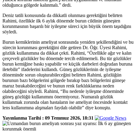
olduğunca gölgede kalınmalı.” dedi.
Deniz tatili konusunda da dikkatli olunması gerektiğini belirten
Rahimi, özellikle ilk 6 aylık dönemde burun cildinin güneşten
korunmasının başarılı bir iyileşme süreci için büyük önem taşıdığını
söyledi.
Burun kemiklerinin ameliyat sonrasında yeniden şekillendiğini ve bu
sürecin korunması gerektiğini dile getiren Dr. Öğr. Üyesi Rahimi,
gözlük kullanımına da dikkat çekti. Rahimi, “Özellikle ağır ve kalın
çerçeveli gözlükler bu dönemde tercih edilmemeli. Bu tür gözlükler
burun kemiğine baskı yapabilir ve küçük darbeleri doğrudan buruna
iletebilir” ifadelerini kullandı. Güneş gözlüklerinin de iyileşme
döneminde sorun oluşturabileceğini belirten Rahimi, gözlüğün
burunun bazı bölgelerini gölgede bırakıp bazı bölgelerini güneşe
maruz bırakabileceğini ve bunun renk farklılıklarına neden
olabileceğini söyledi. Rahimi, “Bu nedenle iyileşme döneminde
güneş gözlüğü kullanımını önermiyoruz. Numaralı gözlük
kullanmak zorunda olan hastaların ise ameliyat öncesinde kontakt
lens kullanımına alışmaları faydalı olabilir” diye konuştu.
Yayınlanma Tarihi :
09 Temmuz 2026, 18:31