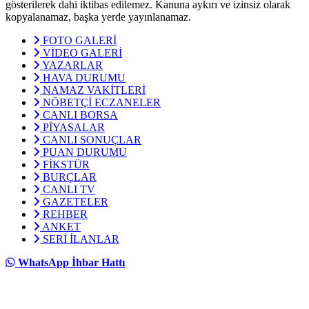
gösterilerek dahi iktibas edilemez. Kanuna aykırı ve izinsiz olarak
kopyalanamaz, başka yerde yayınlanamaz.
FOTO GALERİ
VİDEO GALERİ
YAZARLAR
HAVA DURUMU
NAMAZ VAKİTLERİ
NÖBETÇİ ECZANELER
CANLI BORSA
PİYASALAR
CANLI SONUÇLAR
PUAN DURUMU
FİKSTÜR
BURÇLAR
CANLI TV
GAZETELER
REHBER
ANKET
SERİ İLANLAR
WhatsApp İhbar Hattı