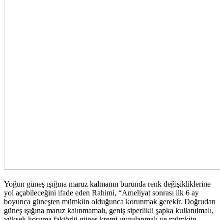
Yoğun güneş ışığına maruz kalmanın burunda renk değişikliklerine
yol açabileceğini ifade eden Rahimi, “Ameliyat sonrası ilk 6 ay
boyunca güneşten mümkün olduğunca korunmak gerekir. Doğrudan
güneş ışığına maruz kalınmamalı, geniş siperlikli şapka kullanılmalı,
yüksek koruma faktörlü güneş kremi uygulanmalı ve mümkün