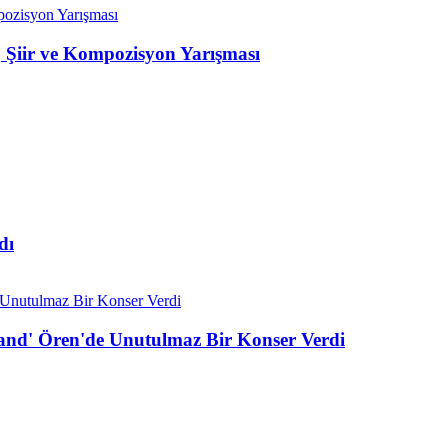
 Şiir ve Kompozisyon Yarışması
dı
Band' Ören'de Unutulmaz Bir Konser Verdi