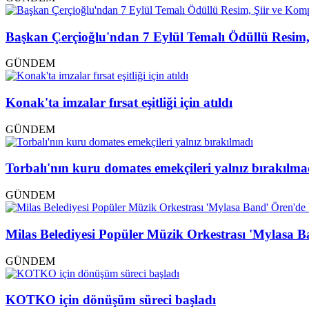
Başkan Çerçioğlu'ndan 7 Eylül Temalı Ödüllü Resim,
GÜNDEM
Konak'ta imzalar fırsat eşitliği için atıldı
GÜNDEM
Torbalı'nın kuru domates emekçileri yalnız bırakılma
GÜNDEM
Milas Belediyesi Popüler Müzik Orkestrası 'Mylasa 
GÜNDEM
KOTKO için dönüşüm süreci başladı