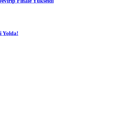
Devirip Finale Yükseldi
i Yolda!