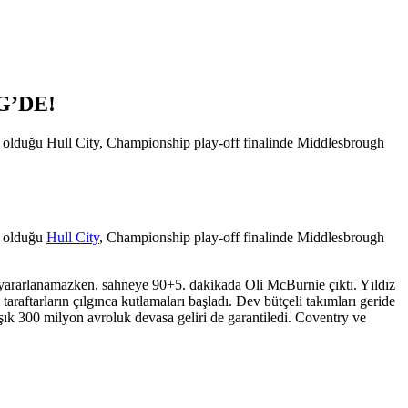
G’DE!
bi olduğu Hull City, Championship play-off finalinde Middlesbrough
i olduğu
Hull City
, Championship play-off finalinde Middlesbrough
n yararlanamazken, sahneye 90+5. dakikada Oli McBurnie çıktı. Yıldız
araftarların çılgınca kutlamaları başladı. Dev bütçeli takımları geride
şık 300 milyon avroluk devasa geliri de garantiledi. Coventry ve