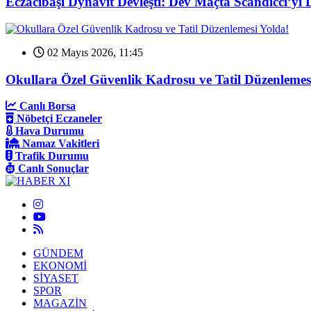
Eczacıbaşı Dynavit Devleşti: Dev Maçta Scandicci’yi 
02 Mayıs 2026, 11:45
Okullara Özel Güvenlik Kadrosu ve Tatil Düzenlemes
Canlı Borsa
Nöbetçi Eczaneler
Hava Durumu
Namaz Vakitleri
Trafik Durumu
Canlı Sonuçlar
GÜNDEM
EKONOMİ
SİYASET
SPOR
MAGAZİN