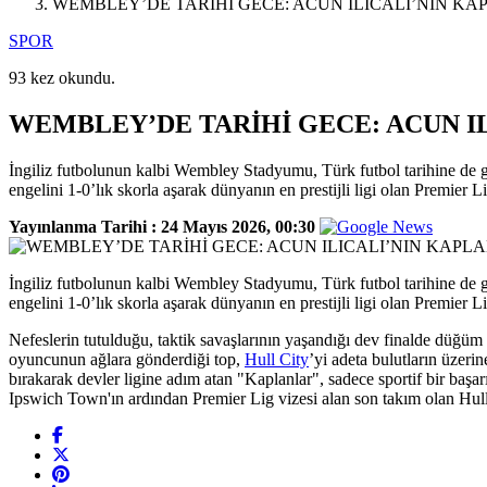
WEMBLEY’DE TARİHİ GECE: ACUN ILICALI’NIN KA
SPOR
93 kez okundu.
WEMBLEY’DE TARİHİ GECE: ACUN IL
İngiliz futbolunun kalbi Wembley Stadyumu, Türk futbol tarihine de g
engelini 1-0’lık skorla aşarak dünyanın en prestijli ligi olan Premier Li
Yayınlanma Tarihi :
24 Mayıs 2026, 00:30
İngiliz futbolunun kalbi Wembley Stadyumu, Türk futbol tarihine de g
engelini 1-0’lık skorla aşarak dünyanın en prestijli ligi olan Premier L
Nefeslerin tutulduğu, taktik savaşlarının yaşandığı dev finalde düğü
oyuncunun ağlara gönderdiği top,
Hull City
’yi adeta bulutların üzeri
bırakarak devler ligine adım atan "Kaplanlar", sadece sportif bir baş
Ipswich Town'ın ardından Premier Lig vizesi alan son takım olan Hul