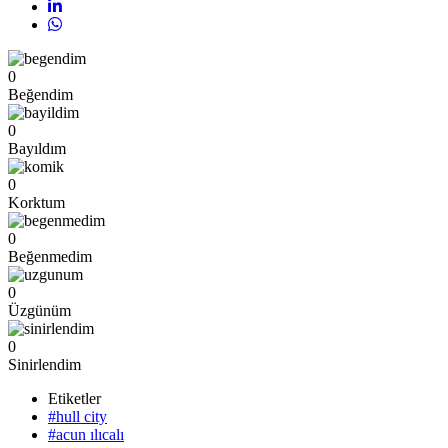
0
Beğendim
0
Bayıldım
0
Korktum
0
Beğenmedim
0
Üzgünüm
0
Sinirlendim
Etiketler
#hull city
#acun ılıcalı