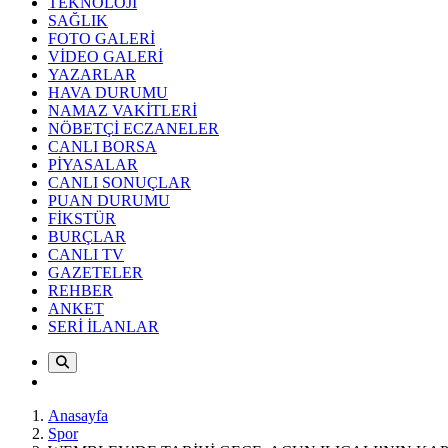
TEKNOLOJİ
SAĞLIK
FOTO GALERİ
VİDEO GALERİ
YAZARLAR
HAVA DURUMU
NAMAZ VAKİTLERİ
NÖBETÇİ ECZANELER
CANLI BORSA
PİYASALAR
CANLI SONUÇLAR
PUAN DURUMU
FİKSTÜR
BURÇLAR
CANLI TV
GAZETELER
REHBER
ANKET
SERİ İLANLAR
Anasayfa
Spor