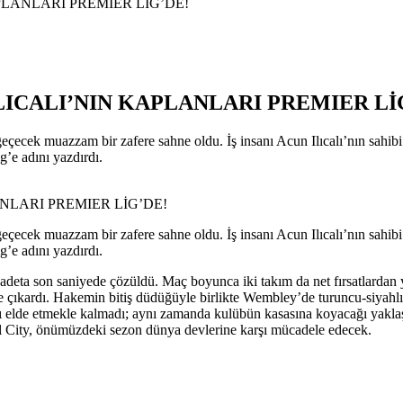
PLANLARI PREMIER LİG’DE!
ICALI’NIN KAPLANLARI PREMIER Lİ
eçecek muazzam bir zafere sahne oldu. İş insanı Acun Ilıcalı’nın sahi
g’e adını yazdırdı.
eçecek muazzam bir zafere sahne oldu. İş insanı Acun Ilıcalı’nın sahib
ig’e adını yazdırdı.
m adeta son saniyede çözüldü. Maç boyunca iki takım da net fırsatlarda
ne çıkardı. Hakemin bitiş düdüğüyle birlikte Wembley’de turuncu-siyahlı t
arı elde etmekle kalmadı; aynı zamanda kulübün kasasına koyacağı yakla
l City, önümüzdeki sezon dünya devlerine karşı mücadele edecek.