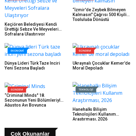
“İzmir'de Zeybek Bilmeyen
Kalmasın" Çağrısı 500 Kişilik
Topluluğa Dönüştü
Keçiören Belediyesi Kendi
Ürettiği Sebze Ve Meyveleri
Sofralara Ulaştırıyor
EKONOMİ
GÜNDEM
Dünya Lideri Türk Taze Inciri
Ukraynalı Çocuklar Kemer'de
Yeni Sezona Başladı
Moral Depoladı
GÜNDEM
TEKNOLOJİ
“Criminal Minds" 18.
Sezonunun Yeni Bölümleriyle
Ağustos Ayı Boyunca
Hanehalkı Bilişim
Perşembe Günleri 21.30'da
Teknolojileri Kullanım
FX Ekranlarında İzleyicilerle
Araştırması, 2026
Buluşmaya Devam Ediyor!
Çok Okunanlar