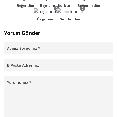
Beğendim
Bayıldım
Korktum
Beğenmedim
0
0
Üzgünüm
Sinirlendim
Yorum Gönder