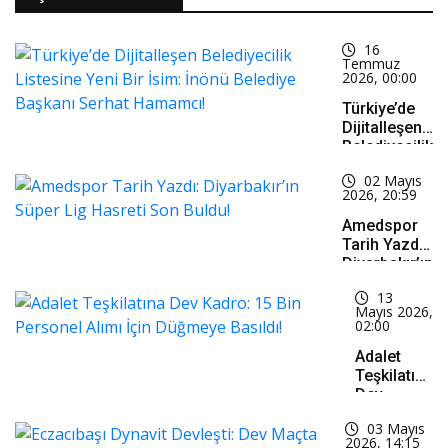
16
Temmuz
2026, 00:00
Türkiye’de
Dijitalleşen
Belediyecilik
Listesine
02 Mayıs
Yeni Bir
2026, 20:59
İsim: İnönü
Belediye
Amedspor
Başkanı
Tarih Yazdı:
Serhat
Diyarbakır’ın
Hamamcı!
Süper Lig
13
Hasreti Son
Mayıs 2026,
Buldu!
02:00
Adalet
Teşkilatına
Dev
Kadro: 15
03 Mayıs
Bin
2026, 14:15