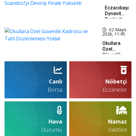
Personel
Alımı İçin
Eczacıbaşı
Düğmeye
Dynavit
Basıldı!
Devleşti:
Dev Maçta
02 Mayıs
Scandicci’yi
2026, 11:45
Devirip
Finale
Okullara
Yükseldi
Özel
Güvenlik
Kadrosu Ve
Tatil
Düzenlemesi
Yolda!
Canlı
Nöbetçi
Borsa
Eczaneler
Hava
Namaz
Durumu
Vakitleri