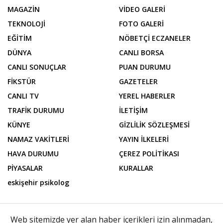
MAGAZİN
VİDEO GALERİ
TEKNOLOJİ
FOTO GALERİ
EĞİTİM
NÖBETÇİ ECZANELER
DÜNYA
CANLI BORSA
CANLI SONUÇLAR
PUAN DURUMU
FİKSTÜR
GAZETELER
CANLI TV
YEREL HABERLER
TRAFİK DURUMU
İLETİŞİM
KÜNYE
GİZLİLİK SÖZLEŞMESİ
NAMAZ VAKİTLERİ
YAYIN İLKELERİ
HAVA DURUMU
ÇEREZ POLİTİKASI
PİYASALAR
KURALLAR
eskişehir psikolog
Web sitemizde yer alan haber içerikleri izin alınmadan,