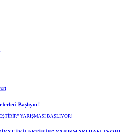
i
erleri Başlıyor!
İYAT İYİLEŞTİRİR” YARIŞMASI BAŞLIYOR!